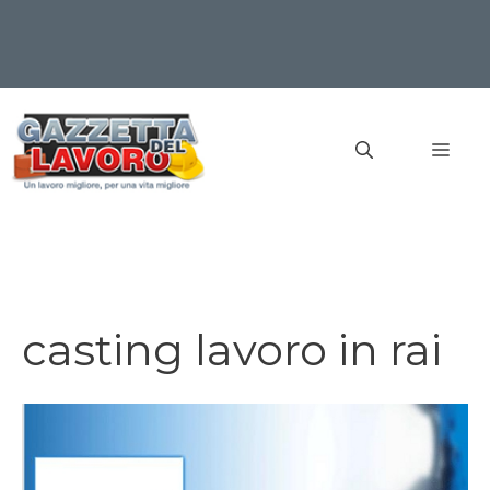
Vai
al
MEN
contenuto
casting lavoro in rai