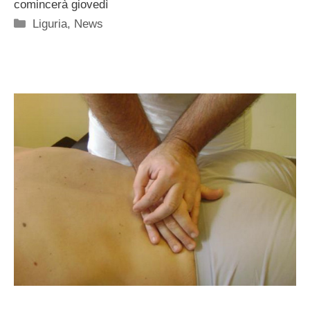
comincerà giovedì
Categorie
Liguria
,
News