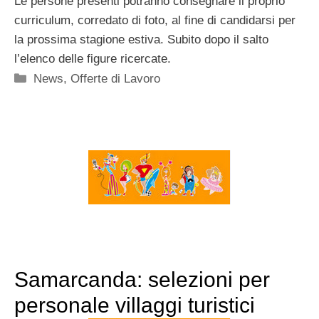
Le persone presenti potranno consegnare il proprio
curriculum, corredato di foto, al fine di candidarsi per
la prossima stagione estiva. Subito dopo il salto
l’elenco delle figure ricercate.
Categorie
News
,
Offerte di Lavoro
Samarcanda: selezioni per
personale villaggi turistici