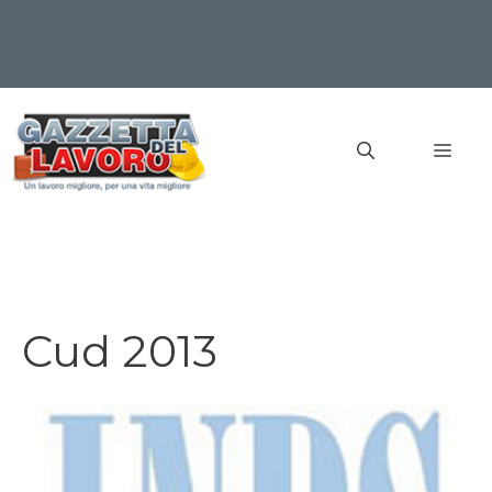
Vai
al
MEN
contenuto
Cud 2013