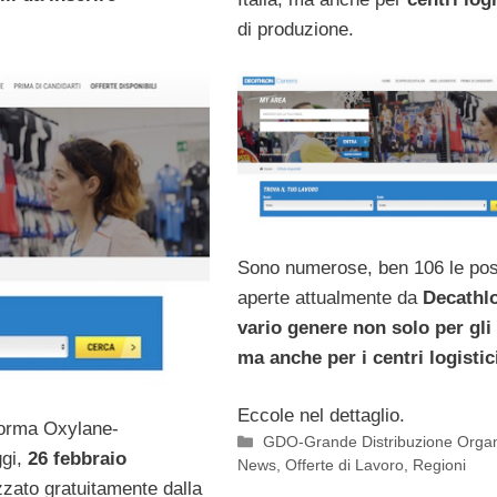
di produzione.
Sono numerose, ben 106 le pos
aperte attualmente da
Decathlo
vario genere non solo per gli 
ma anche per i centri logistic
Eccole nel dettaglio.
 Forma Oxylane-
Categorie
GDO-Grande Distribuzione Organ
ggi,
26 febbraio
News
,
Offerte di Lavoro
,
Regioni
zzato gratuitamente dalla