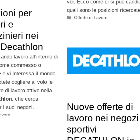
voi. Ecco come ci si può candi
quali sono le posizioni ricercat
ioni per
Categorie
Offerte di Lavoro
ri e
nieri nei
 Decathlon
ando lavoro all’interno di
come commesso o
 e vi interessa il mondo
otete cogliere al volo le
e di lavoro attive nella
thlon
, che cerca
Nuove offerte di
r i suoi negozi.
Lavoro
lavoro nei negozi
sportivi