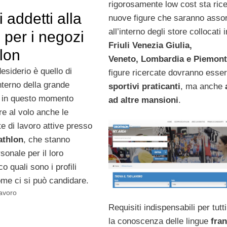
rigorosamente low cost sta ric
 addetti alla
nuove figure che saranno assor
all’interno degli store collocati i
 per i negozi
Friuli Venezia Giulia,
lon
Veneto, Lombardia e Piemont
desiderio è quello di
figure ricercate dovranno esse
interno della grande
sportivi praticanti
, ma anche
e in questo momento
ad altre mansioni
.
re al volo anche le
te di lavoro attive presso
athlon
, che stanno
onale per il loro
o quali sono i profili
come ci si può candidare.
Lavoro
Requisiti indispensabili per tutt
la conoscenza delle lingue
fra