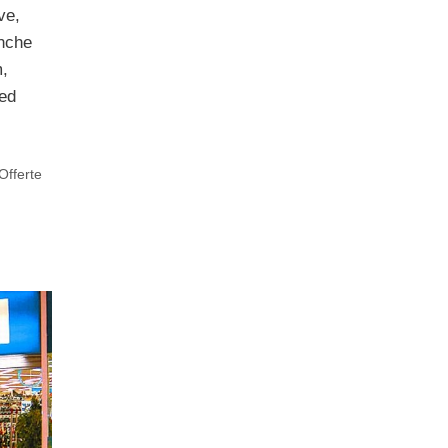
ve,
nche
m,
 ed
l
Offerte