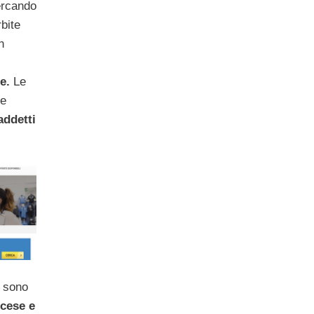
ercando
bite
n
e.
Le
re
addetti
i sono
ncese e