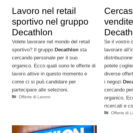
Lavoro nel retail
Cercasi
sportivo nel gruppo
vendite
Decathlon
Decath
Volete lavorare nel mondo del retail
Se il vostro 
sportivo? Il gruppo
Decathlon
sta
lavorare all’
cercando personale per il suo
distribuzion
organico. Ecco quali sono le offerte di
potete coglie
lavoro attive in questo momento e
diverse offer
come ci si può candidare per
i negozi
Dec
partecipare alle selezioni.
cercando pers
Categorie
Offerte di Lavoro
organico. Ecc
ricercati e 
Categorie
Offerte di 