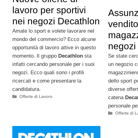
lavoro per sportivi
Assunz
nei negozi Decathlon
vendito
Amate lo sport e volete lavorare nel
magazzi
mondo del commercio? Ecco alcune
negozi
opportunità di lavoro attive in questo
momento. Il gruppo
Decathlon
sta
Se state cerc
infatti cercando personale per i suoi
un negozio 
negozi. Ecco quali sono i profili
magazziniere
ricercati e come presentare la
dello sport p
candidatura.
diverse offert
Categorie
Offerte di Lavoro
catena
Deca
personale pe
Categorie
Offerte di 