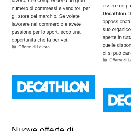
lavoro, che comprendono un gran
essere un pu
numero di commessi e venditori per
Decathlon
ch
gli store del marchio. Se volete
appassionati 
lavorare nel commercio e avete
suo organico.
passione per lo sport, ecco una
aperte in tut
opportunità che fa per voi.
quelle dispo
Categorie
Offerte di Lavoro
ci si può ca
Categorie
Offerte di 
Nuove offerte di