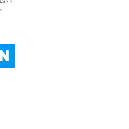
dare e
e.