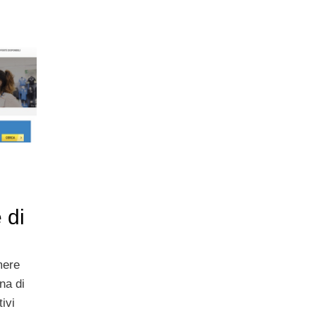
 di
mere
na di
ivi