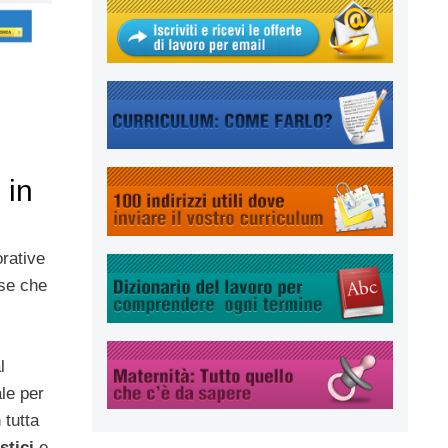
 in
rative
ese che
l
le per
 tutta
stici
e