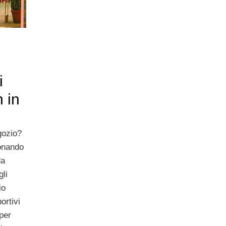
i
 in
gozio?
onando
da
gli
io
ortivi
per