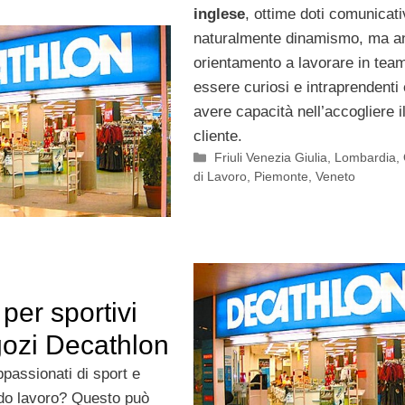
inglese
, ottime doti comunicati
naturalmente dinamismo, ma a
orientamento a lavorare in tea
essere curiosi e intraprendenti
avere capacità nell’accogliere i
cliente.
Categorie
Friuli Venezia Giulia
,
Lombardia
,
di Lavoro
,
Piemonte
,
Veneto
per sportivi
gozi Decathlon
ppassionati di sport e
do lavoro? Questo può