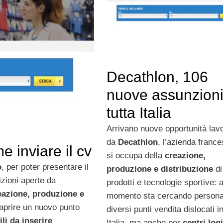
Decathlon, 106
nuove assunzioni
tutta Italia
Arrivano nuove opportunità lavo
da
Decathlon
, l’azienda franc
 inviare il cv
si occupa della
creazione,
o
, per poter presentare il
produzione e distribuzione
di
izioni aperte da
prodotti e tecnologie sportive: a
eazione, produzione e
momento sta cercando persona
 aprire un nuovo punto
diversi punti vendita dislocati in
ili da inserire
Italia, ma anche per
centri logi