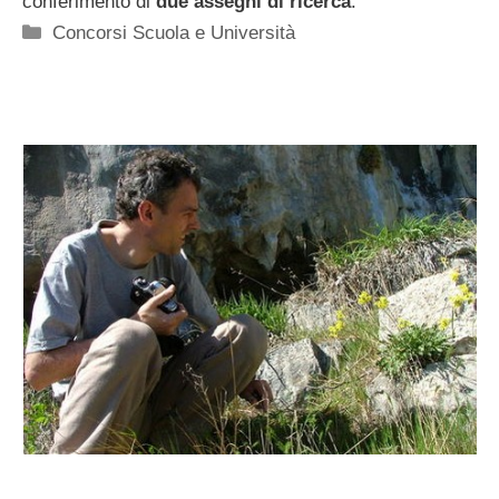
conferimento di
due assegni di ricerca
.
Categorie
Concorsi Scuola e Università