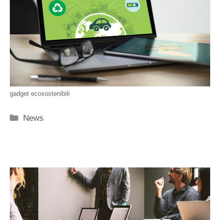
gadget ecosostenibili
Categorie
News