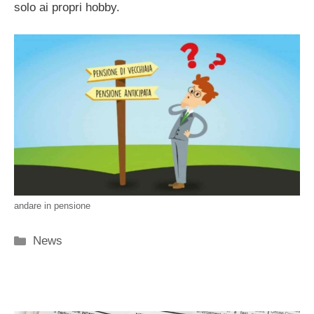
solo ai propri hobby.
andare in pensione
Categorie
News