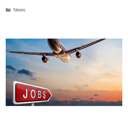
Categorie
News