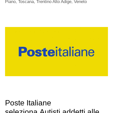
Piano
,
Toscana
,
Trentino Alto Adige
,
Veneto
Poste Italiane
seleziona Autisti addetti alle