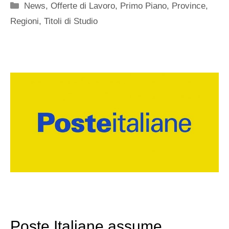
Categorie
News
,
Offerte di Lavoro
,
Primo Piano
,
Province
,
Regioni
,
Titoli di Studio
Poste Italiane assume