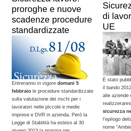
Sicurez
proroghe e nuove
di lavor
scadenze procedure
UE
standardizzate
È stato pubbl
Entreranno in vigore
domani 5
il bando 2012
febbraio
le procedure standardizzate
alle aziende 
sulla valutazione dei rischi per i
realizzeranno
lavoratori nelle piccole e medie
sicurezza ne
imprese e DVR in azienda. Però la
l’epilogo de
Legge di Stabilità ha esteso al 30
nome “Ambient
giugno 2013 la proroga per