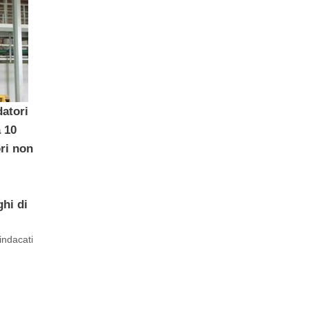
datori
 10
ori non
ghi di
indacati