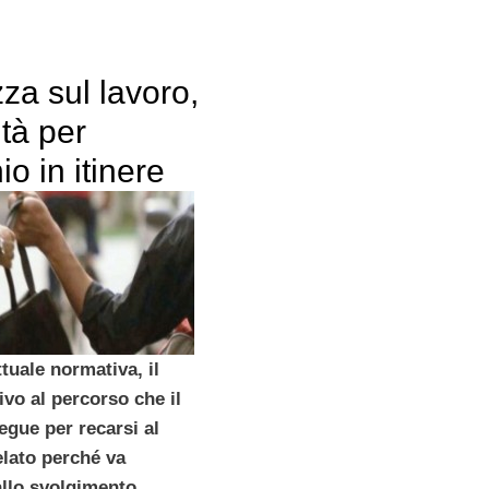
za sul lavoro,
tà per
io in itinere
tuale normativa, il
tivo al percorso che il
egue per recarsi al
elato perché va
allo svolgimento