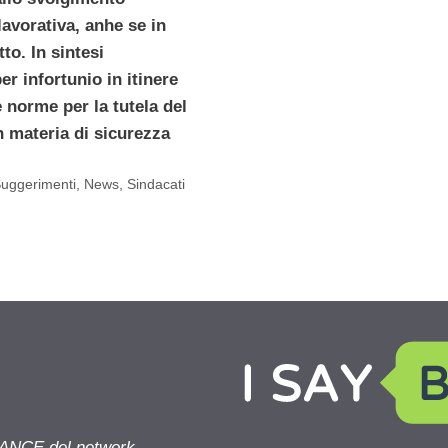
 lavorativa, anhe se in
to. In sintesi
er infortunio in itinere
le norme per la tutela del
n materia di sicurezza
Suggerimenti
,
News
,
Sindacati
NANCE del network