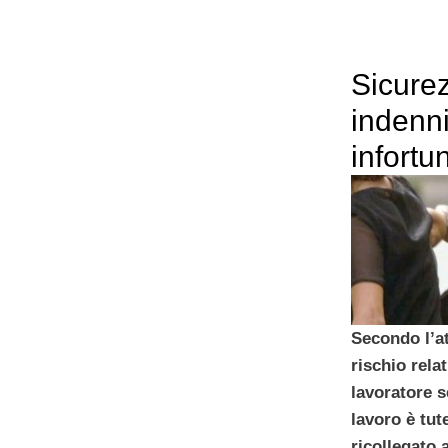
Sicurez
indenni
infortun
Secondo l’at
rischio rela
lavoratore s
lavoro è tut
ricollegato 