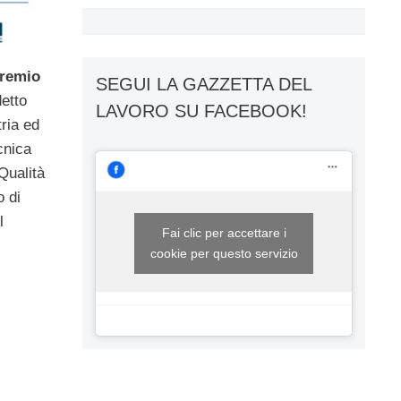
remio
SEGUI LA GAZZETTA DEL
detto
LAVORO SU FACEBOOK!
ria ed
cnica
Qualità
o di
l
Fai clic per accettare i
cookie per questo servizio