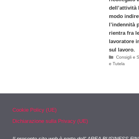
dell’attività
modo indiret
l’indennità p
rientra fra 
lavoratore i
sul lavoro.
Categorie
Consigli e 
e Tutela
Cookie Policy (UE)
Dichiarazione sulla Privacy (UE)
Il presente sito web è parte dell' AREA BUSINESS FI