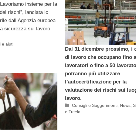
Lavoriamo insieme per la
ei rischi”, lanciata lo
rile dall’Agenzia europea
la sicurezza sul lavoro
 e aiuti
Dal 31 dicembre prossimo, i 
di lavoro che occupano fino a
lavoratori o fino a 50 lavorat
potranno più utilizzare
l’autocertificazione per la
valutazione dei rischi sui luo
lavoro.
Categorie
Consigli e Suggerimenti
,
News
,
S
e Tutela