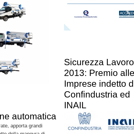
Sicurezza Lavoro
2013: Premio all
Imprese indetto 
Confindustria ed
INAIL
ne automatica
rate, apporta grandi
etto della manovra di