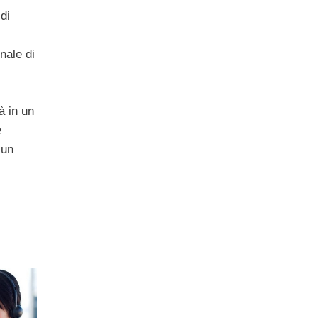
i
di
nale di
à in un
e
 un