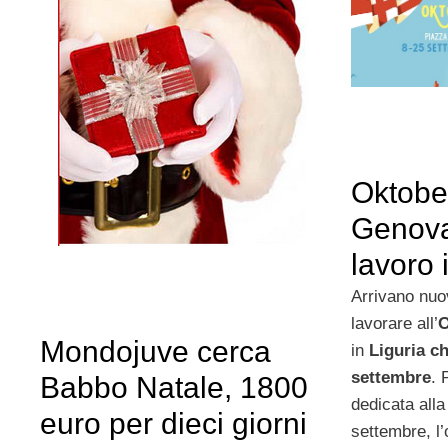
Oktober
Genova,
lavoro 
Arrivano nuov
lavorare all’
O
Mondojuve cerca
in
Liguria ch
settembre
. 
Babbo Natale, 1800
dedicata alla
euro per dieci giorni
settembre, l