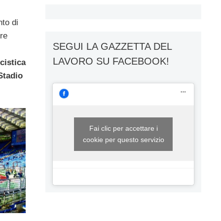
nto di
re
SEGUI LA GAZZETTA DEL
LAVORO SU FACEBOOK!
cistica
Stadio
Fai clic per accettare i
cookie per questo servizio