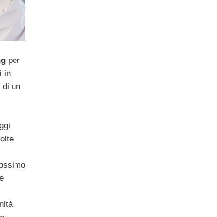
ng
per
i in
 di un
ggi
olte
prossimo
te
nità