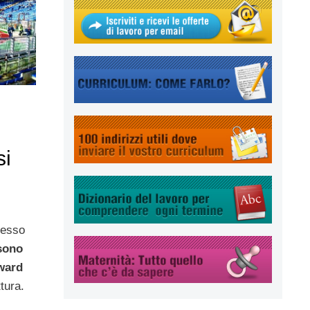
si
resso
sono
eward
ttura.