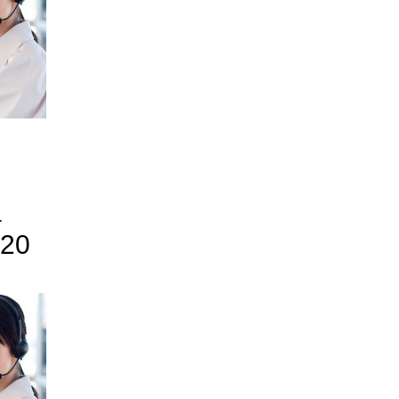
a
 20