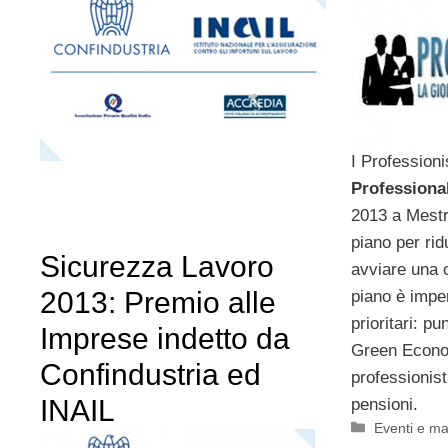
I Professionis
Professiona
2013 a Mestr
piano per rid
Sicurezza Lavoro
avviare una c
2013: Premio alle
piano è imper
prioritari: p
Imprese indetto da
Green Econom
Confindustria ed
professionist
INAIL
pensioni.
Categorie
Eventi e ma