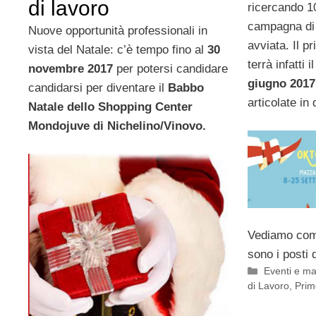
di lavoro
ricercando 1
campagna d
Nuove opportunità professionali in
avviata. Il
pr
vista del Natale: c’è tempo fino al
30
terrà infatti
novembre 2017
per potersi candidare
giugno 2017
candidarsi per diventare il
Babbo
articolate in 
Natale dello Shopping Center
Mondojuve di Nichelino/Vinovo.
Vediamo come
sono i posti d
Categorie
Eventi e ma
di Lavoro
,
Prim