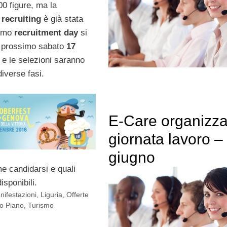
00 figure, ma la
i
recruiting
è già stata
imo
recruitment day
si
 il prossimo sabato
17
e le selezioni saranno
diverse fasi.
E-Care organizz
giornata lavoro –
giugno
 candidarsi e quali
isponibili.
nifestazioni
,
Liguria
,
Offerte
o Piano
,
Turismo