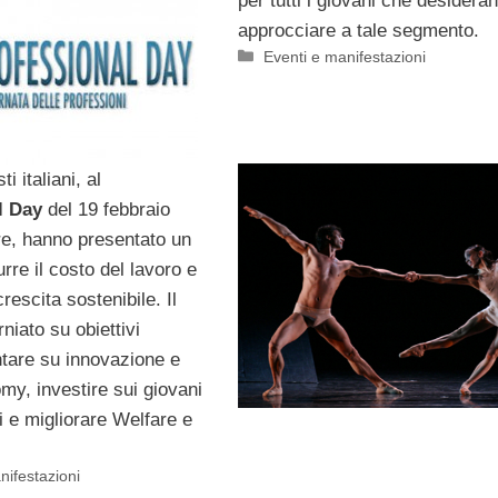
per tutti i giovani che desidera
approcciare a tale segmento.
Categorie
Eventi e manifestazioni
ti italiani, al
l Day
del 19 febbraio
e, hanno presentato un
urre il costo del lavoro e
rescita sostenibile. Il
niato su obiettivi
untare su innovazione e
y, investire sui giovani
i e migliorare Welfare e
nifestazioni