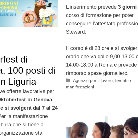
L’inserimento prevede
3 giorn
corso di formazione per poter
conseguire l’attestato professio
Steward.
Il corso è di 28 ore e si svolger
orario che va dalle 9,00-13,00 
fest di
14,00-18,00 a Roma e prevede
 100 posti di
rimborso spese giornaliero.
in Liguria
Categorie
Agenzie per il lavoro
,
Eventi e
manifestazioni
e offerte lavorative per
ktoberfest di Genova
,
e si svolgerà dal 7 al 24
Per la manifestazione
 birra che si tiene a
’organizzazione sta