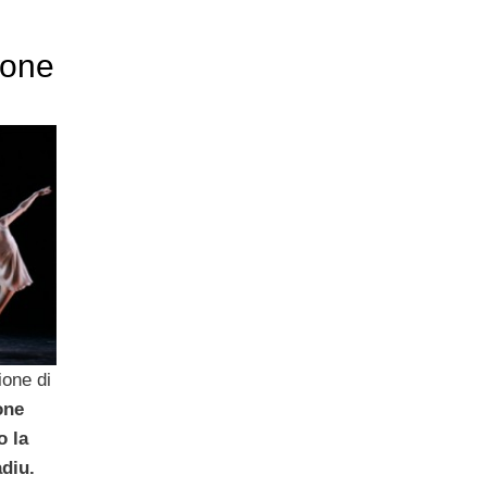
ione
ione di
one
o la
adiu.