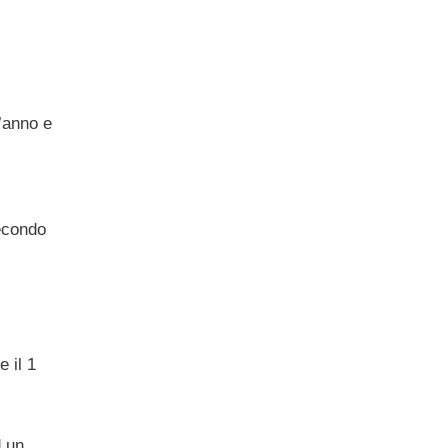
l’anno e
secondo
e il 1
d un