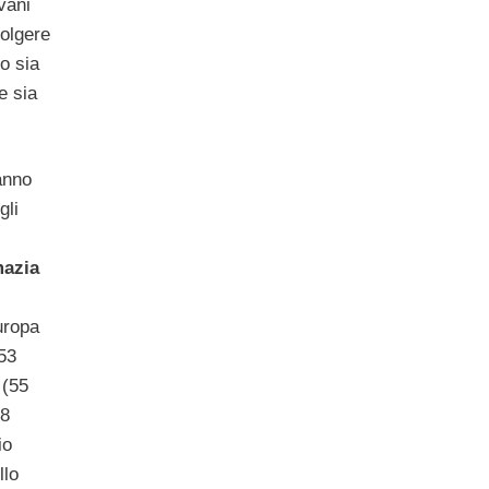
vani
volgere
o sia
e sia
ranno
gli
mazia
uropa
53
 (55
28
io
llo