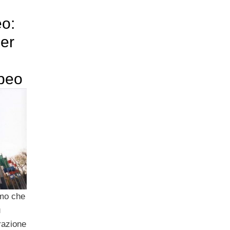
o:
per
peo
smo che
u
razione