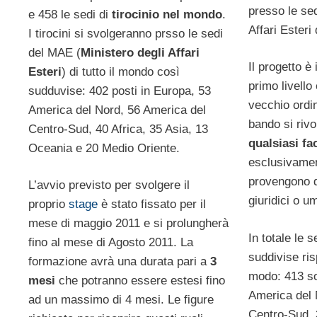
presso le sed
e 458 le sedi di
tirocinio nel mondo
.
Affari Esteri 
I tirocini si svolgeranno prsso le sedi
del MAE (
Ministero degli Affari
Il progetto è 
Esteri
) di tutto il mondo così
primo livello 
sudduvise: 402 posti in Europa, 53
vecchio ordin
America del Nord, 56 America del
bando si rivo
Centro-Sud, 40 Africa, 35 Asia, 13
qualsiasi fa
Oceania e 20 Medio Oriente.
esclusivamen
provengono d
L’avvio previsto per svolgere il
giuridici o um
proprio
stage
è stato fissato per il
mese di maggio 2011 e si prolungherà
In totale le s
fino al mese di Agosto 2011. La
suddivise ri
formazione avrà una durata pari a
3
modo: 413 so
mesi
che potranno essere estesi fino
America del 
ad un massimo di 4 mesi. Le figure
Centro-Sud, 3