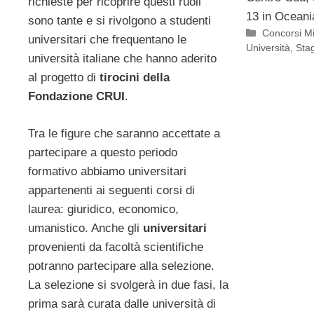
richieste per ricoprire questi ruoli
13 in Oceani
sono tante e si rivolgono a studenti
Categorie
Concorsi Mi
universitari che frequentano le
Università
,
Sta
università italiane che hanno aderito
al progetto di
tirocini della
Fondazione CRUI
.
Tra le figure che saranno accettate a
partecipare a questo periodo
formativo abbiamo universitari
appartenenti ai seguenti corsi di
laurea: giuridico, economico,
umanistico. Anche gli
universitari
provenienti da facoltà scientifiche
potranno partecipare alla selezione.
La selezione si svolgerà in due fasi, la
prima sarà curata dalle università di