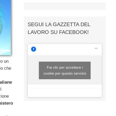
SEGUI LA GAZZETTA DEL
LAVORO SU FACEBOOK!
to un
Fai clic per accettare i
io che
cookie per questo servizio
taliane
I
zione
istero