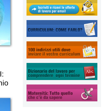
:
nio