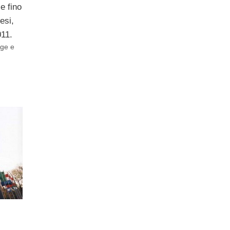
e fino
esi,
011.
age e