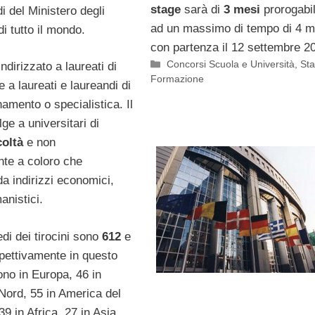
stage
sarà di
3 mesi
prorogabil
i del Ministero degli
ad un massimo di tempo di 4 m
di tutto il mondo.
con partenza il 12 settembre 2
Categorie
Concorsi Scuola e Università
,
St
indirizzato a laureati di
Formazione
e a laureati e laureandi di
amento o specialistica. Il
lge a universitari di
coltà
e non
te a coloro che
a indirizzi economici,
anistici.
edi dei tirocini sono
612
e
spettivamente in questo
no in Europa, 46 in
Nord, 55 in America del
9 in Africa, 27 in Asia,