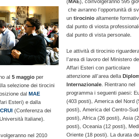
(
MAE
), coinvolgeranno 595 gio
che avranno l’opportunità di s
un
tirocinio
altamente formativ
dal punto di viosta professional
dal punto di vista personale.
Le attività di tirocinio riguarde
l’area di lavoro del Ministero de
Affari Esteri con particolare
attenzione all’area della
Diplo
no al
5 maggio
per
Internazionale
. Rientrano nel
lla selezione dei tirocini
programma i seguenti paesi: E
osizione dal
MAE
(403 posti), America del Nord (
ari Esteri) e dalla
posti), America del Centro-Sud
 CRUI
(Conferenza dei
posti), Africa (26 posti), Asia (
Università Italiane).
posti), Oceania (12 posti), Med
Oriente (18 posti). La durata de
 svolgeranno nel 2010