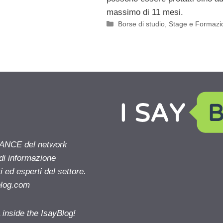
massimo di 11 mesi.
Categorie
Borse di studio
,
Stage e Formazi
NANCE del network
 di informazione
 ed esperti del settore.
blog.com
nside the IsayBlog!