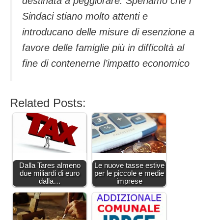
destinata a peggiorare. Speriamo che i
Sindaci stiano molto attenti e
introducano delle misure di esenzione a
favore delle famiglie più in difficoltà al
fine di contenerne l’impatto economico
Related Posts:
Dalla Tares almeno
Le nuove tasse estive
due miliardi di euro
per le piccole e medie
dalla…
imprese