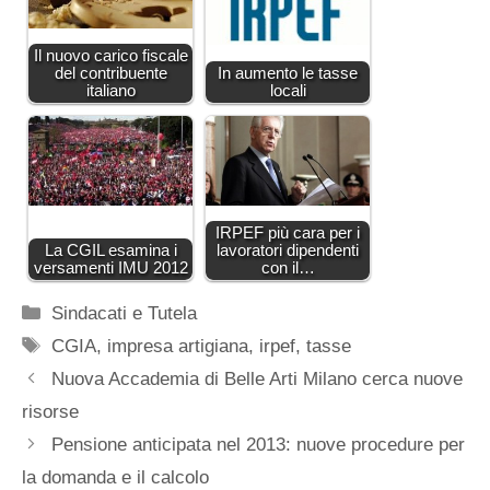
Il nuovo carico fiscale
del contribuente
In aumento le tasse
italiano
locali
IRPEF più cara per i
La CGIL esamina i
lavoratori dipendenti
versamenti IMU 2012
con il…
Categorie
Sindacati e Tutela
Tag
CGIA
,
impresa artigiana
,
irpef
,
tasse
Nuova Accademia di Belle Arti Milano cerca nuove
risorse
Pensione anticipata nel 2013: nuove procedure per
la domanda e il calcolo