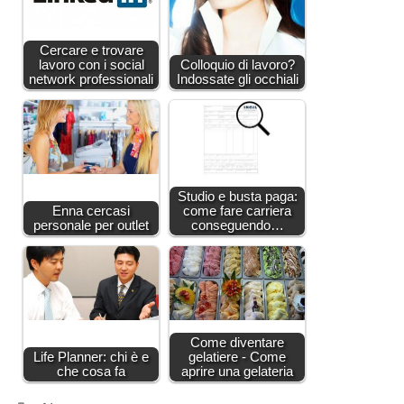
Cercare e trovare
lavoro con i social
Colloquio di lavoro?
network professionali
Indossate gli occhiali
Studio e busta paga:
Enna cercasi
come fare carriera
personale per outlet
conseguendo…
Come diventare
Life Planner: chi è e
gelatiere - Come
che cosa fa
aprire una gelateria