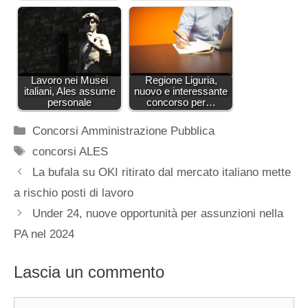
Lavoro nei Musei
Regione Liguria,
italiani, Ales assume
nuovo e interessante
personale
concorso per…
Categorie
Concorsi Amministrazione Pubblica
Tag
concorsi ALES
La bufala su OKI ritirato dal mercato italiano mette
a rischio posti di lavoro
Under 24, nuove opportunità per assunzioni nella
PA nel 2024
Lascia un commento
Commento