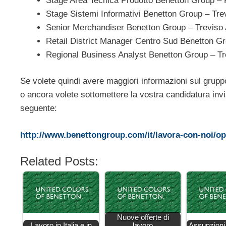
Stage Area Tecnica Prodotto Benetton Group –
Stage Sistemi Informativi Benetton Group – Tre
Senior Merchandiser Benetton Group – Treviso
Retail District Manager Centro Sud Benetton Gr
Regional Business Analyst Benetton Group – Tr
Se volete quindi avere maggiori informazioni sul gruppo,
o ancora volete sottomettere la vostra candidatura invia
seguente:
http://www.benettongroup.com/it/lavora-con-noi/opp
Related Posts:
Nuove offerte di
Lavoro in Italia e in
lavoro
Assunzioni