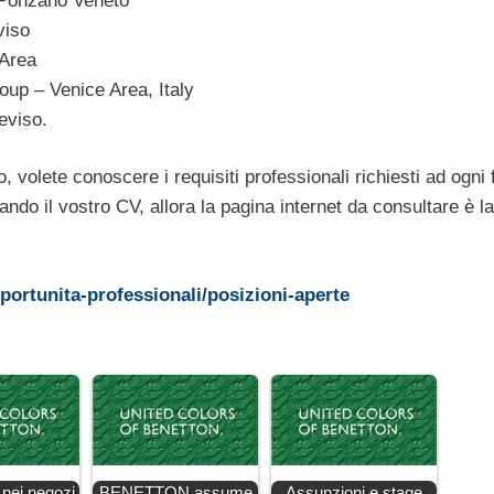
 Ponzano Veneto
viso
 Area
oup – Venice Area, Italy
eviso.
 volete conoscere i requisiti professionali richiesti ad ogni 
ndo il vostro CV, allora la pagina internet da consultare è la
ortunita-professionali/posizioni-aperte
 nei negozi
BENETTON assume
Assunzioni e stage