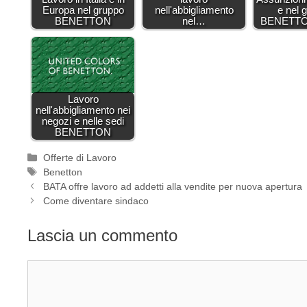
Europa nel gruppo
nell'abbigliamento
e nel 
BENETTON
nel…
BENETTON 
Lavoro
nell'abbigliamento nei
negozi e nelle sedi
BENETTON
Categorie
Offerte di Lavoro
Tag
Benetton
BATA offre lavoro ad addetti alla vendite per nuova apertura
Come diventare sindaco
Lascia un commento
Commento