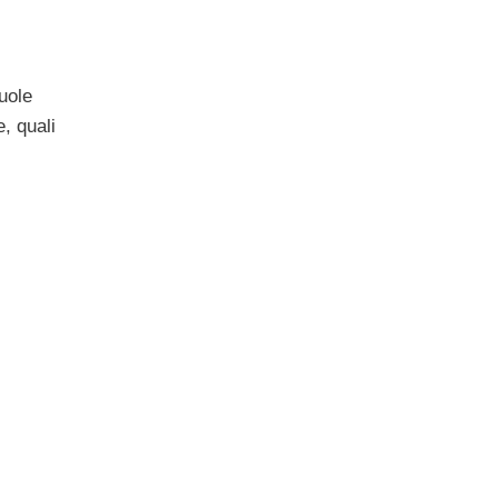
uole
e, quali