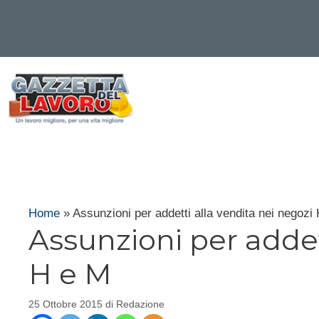
Vai
al
contenuto
Home
»
Assunzioni per addetti alla vendita nei negozi
Assunzioni per addet
H e M
25 Ottobre 2015
di
Redazione