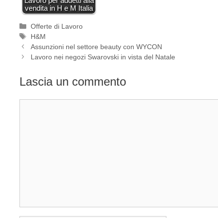
Lavoro per addetti alla
vendita in H e M Italia
Categorie
Offerte di Lavoro
Tag
H&M
Assunzioni nel settore beauty con WYCON
Lavoro nei negozi Swarovski in vista del Natale
Lascia un commento
Commento