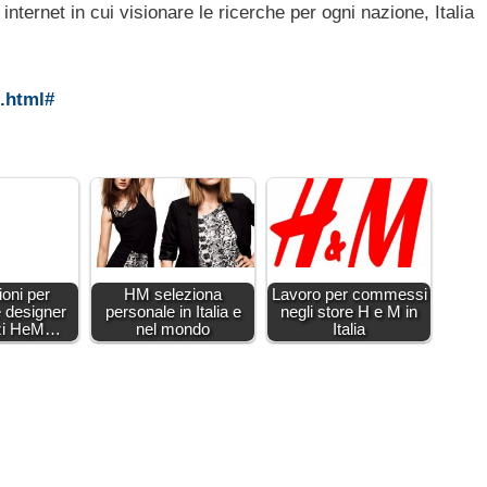
nternet in cui visionare le ricerche per ogni nazione, Italia
b.html#
oni per
HM seleziona
Lavoro per commessi
e designer
personale in Italia e
negli store H e M in
ozi HeM…
nel mondo
Italia