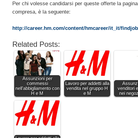
Per chi volesse candidarsi per queste offerte la pagina i
compresa, è la seguente:
http://career.hm.com/content/hmcareer/it_it/findjo
Related Posts:
Assunzioni per
commessi
Lavoro per addetti alla
Assunzi
nell'abbigliamento con
vendita nel gruppo H
venditori 
H e M
e M
nei neg