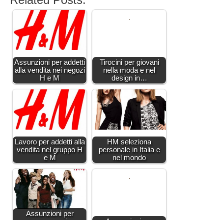
Assunzioni per addetti
Tirocini per giovani
alla vendita nei negozi
nella moda e nel
H e M
design in…
Lavoro per addetti alla
HM seleziona
vendita nel gruppo H
personale in Italia e
e M
nel mondo
Assunzioni per