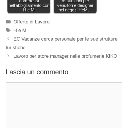
commessi
Assunzioni per
nell'abbigliamento con
venditori e designer
H e M
nei negozi HeM…
Categorie
Offerte di Lavoro
Tag
H e M
EC Vacanze cerca personale per le sue strutture
turistiche
Lavoro per store manager nelle profumerie KIKO
Lascia un commento
Commento