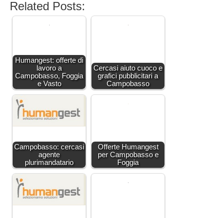
Related Posts:
Humangest: offerte di
lavoro a
Cercasi aiuto cuoco e
Campobasso, Foggia
grafici pubblicitari a
e Vasto
Campobasso
Campobasso: cercasi
Offerte Humangest
agente
per Campobasso e
plurimandatario
Foggia