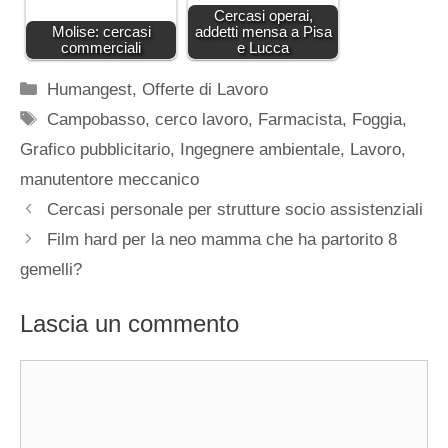
Cercasi operai,
Molise: cercasi
addetti mensa a Pisa
commerciali
e Lucca
Categorie
Humangest
,
Offerte di Lavoro
Tag
Campobasso
,
cerco lavoro
,
Farmacista
,
Foggia
,
Grafico pubblicitario
,
Ingegnere ambientale
,
Lavoro
,
manutentore meccanico
Cercasi personale per strutture socio assistenziali
Film hard per la neo mamma che ha partorito 8
gemelli?
Lascia un commento
Commento