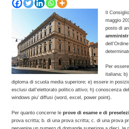
Il Consigli
maggio 2013
posto di ar
amministr
dell’Ordin
determinato
Per essere
italiana; b)
diploma di scuola media superiore; e) essere in posizion
esclusi dall’elettorato politico attivo; h) conoscenza d
windows piu’ diffusi (word, excel, power point).
Per quanto concerne le
prove di esame e di preselez
prova scritta; b. di una prova scritta; c. di una prova p
pervenire un numero di domande superiore a dieci, le 