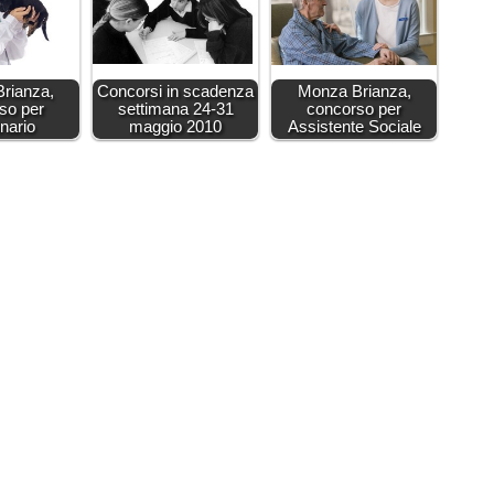
rianza,
Concorsi in scadenza
Monza Brianza,
so per
settimana 24-31
concorso per
inario
maggio 2010
Assistente Sociale