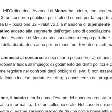
o dell’Ordine degli Avvocati di
Monza
ha indetto, con scaden
, un concorso pubblico, per titoli ed esami, per la copertur
ea B – posizione B2 – relativo alla mansione di
dipendente
ativo
addetto alla segreteria dell’organismo di conciliazione
e degli Avvocati di Monza con assunzione a tempo part-time
 della durata di un anno per un massimo di venti ore settima
ammessi al concorso
è necessario possedere: a) cittadin
 idoneita’ fisica all’impiego; c) godimento dei diritti politici e ci
e regolare nei confronti degli obblighi di leva; f) non esser
ella lingua inglese, parlata e scritta; i) conoscenza dei progr
ione
, il
bando
ricorda come l’esame del concorso consta: a.
ratica informatica; d. di un colloquio orale. Nel caso in cui 
prove di esame saranno precedute da una prova preselettiva