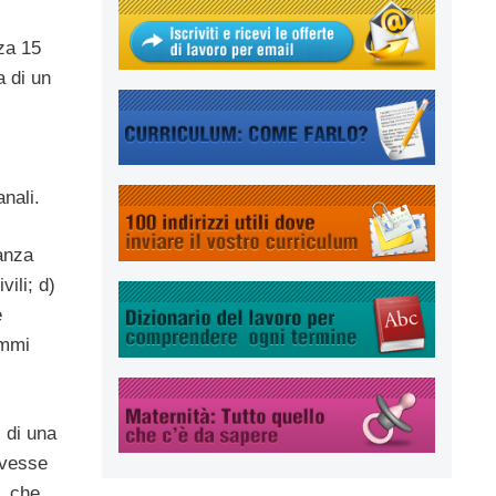
za 15
a di un
nali.
anza
vili; d)
e
ammi
 di una
dovesse
, che