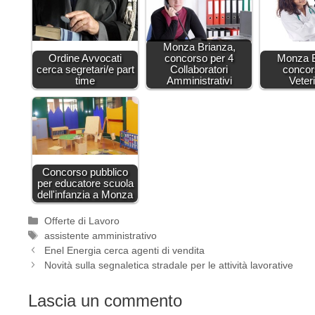
Monza Brianza,
Ordine Avvocati
concorso per 4
Monza B
cerca segretari/e part
Collaboratori
concor
time
Amministrativi
Veter
Concorso pubblico
per educatore scuola
dell'infanzia a Monza
Categorie
Offerte di Lavoro
Tag
assistente amministrativo
Enel Energia cerca agenti di vendita
Novità sulla segnaletica stradale per le attività lavorative
Lascia un commento