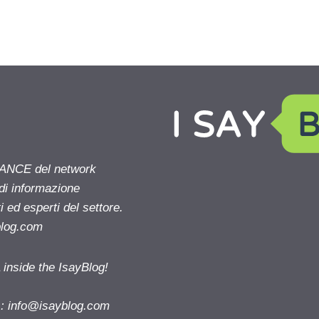
NANCE del network
 di informazione
 ed esperti del settore.
blog.com
nside the IsayBlog!
s:
info@isayblog.com