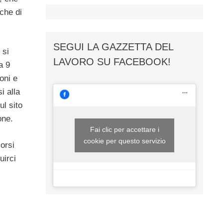
 che di
SEGUI LA GAZZETTA DEL
 si
LAVORO SU FACEBOOK!
a 9
oni e
i alla
l sito
one.
Fai clic per accettare i
cookie per questo servizio
orsi
uirci