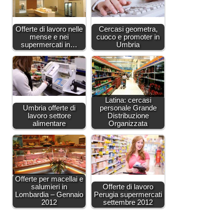
Offerte di lavoro nelle
Cercasi geometra,
mense e nei
cuoco e promoter in
supermercati in…
Umbria
Latina: cercasi
Umbria offerte di
personale Grande
lavoro settore
Distribuzione
alimentare
Organizzata
Offerte per macellai e
salumieri in
Offerte di lavoro
Lombardia – Gennaio
Perugia supermercati
2012
settembre 2012