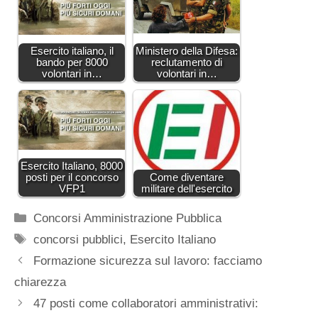
Esercito italiano, il
Ministero della Difesa:
bando per 8000
reclutamento di
volontari in…
volontari in…
Esercito Italiano, 8000
posti per il concorso
Come diventare
VFP1
militare dell'esercito
Categorie
Concorsi Amministrazione Pubblica
Tag
concorsi pubblici
,
Esercito Italiano
Formazione sicurezza sul lavoro: facciamo
chiarezza
47 posti come collaboratori amministrativi: