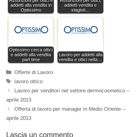
Assunzioni per ottici e
Assunzioni per ottici,
addetti alla vendita in
addetti vendita e
Optissimo
stagisti…
Optissimo cerca ottici
e addetti alla vendita
Lavoro per addetti alla
part time
vendita e ottici nella…
Categorie
Offerte di Lavoro
Tag
lavoro ottico
Lavoro per venditori nel settore dermocosmetico –
aprile 2013
Offerta di lavoro per manager in Medio Oriente –
aprile 2013
Lascia un commento