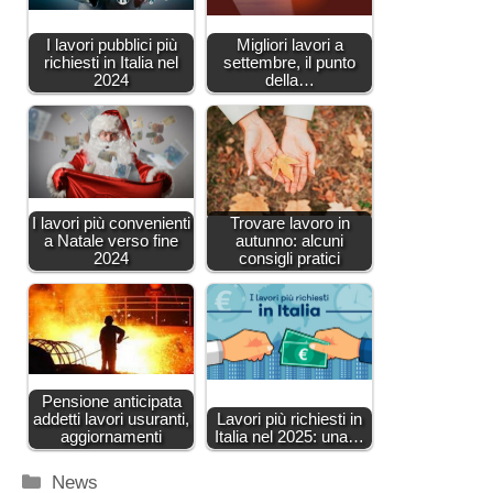
I lavori pubblici più
Migliori lavori a
richiesti in Italia nel
settembre, il punto
2024
della…
I lavori più convenienti
Trovare lavoro in
a Natale verso fine
autunno: alcuni
2024
consigli pratici
Pensione anticipata
addetti lavori usuranti,
Lavori più richiesti in
aggiornamenti
Italia nel 2025: una…
Categorie
News