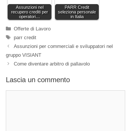
Assunzioni nel
PARR Credit
recupero crediti per
seleziona personale
operatori…
in Italia
Categorie
Offerte di Lavoro
Tag
parr credit
Assunzioni per commerciali e sviluppatori nel
gruppo VISIANT
Come diventare arbitro di pallavolo
Lascia un commento
Commento