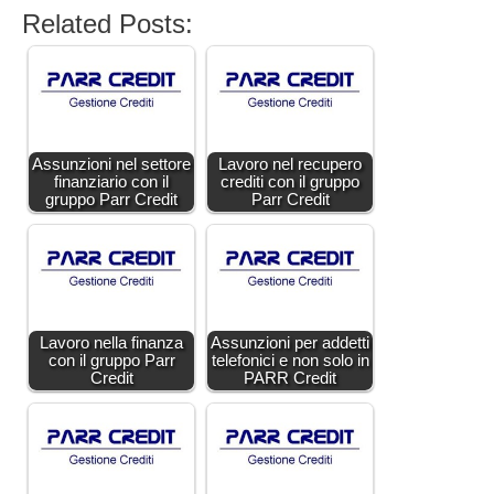
Related Posts:
Assunzioni nel settore
Lavoro nel recupero
finanziario con il
crediti con il gruppo
gruppo Parr Credit
Parr Credit
Lavoro nella finanza
Assunzioni per addetti
con il gruppo Parr
telefonici e non solo in
Credit
PARR Credit