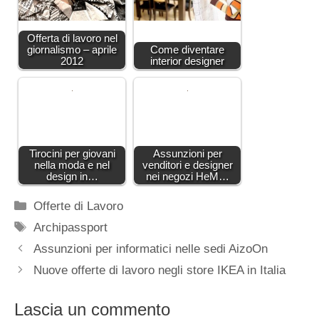
Offerta di lavoro nel
giornalismo – aprile
Come diventare
2012
interior designer
Tirocini per giovani
Assunzioni per
nella moda e nel
venditori e designer
design in…
nei negozi HeM…
Categorie
Offerte di Lavoro
Tag
Archipassport
Assunzioni per informatici nelle sedi AizoOn
Nuove offerte di lavoro negli store IKEA in Italia
Lascia un commento