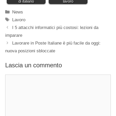
di italiano
lavoro
Categorie
News
Tag
Lavoro
I 5 attacchi informatici più costosi: lezioni da
imparare
Lavorare in Poste Italiane è più facile da oggi:
nuova posizioni sbloccate
Lascia un commento
Commento