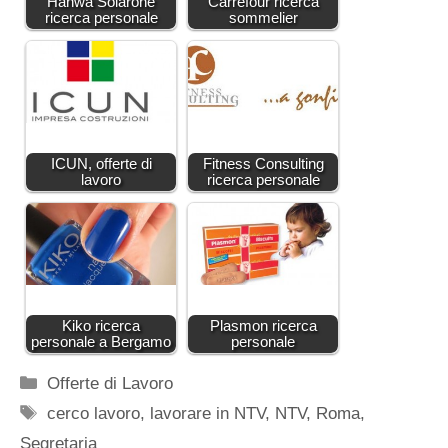
Hanwa Solarone
Carrefour ricerca
ricerca personale
sommelier
ICUN, offerte di
Fitness Consulting
lavoro
ricerca personale
Kiko ricerca
Plasmon ricerca
personale a Bergamo
personale
Categorie
Offerte di Lavoro
Tag
cerco lavoro
,
lavorare in NTV
,
NTV
,
Roma
,
Segretaria