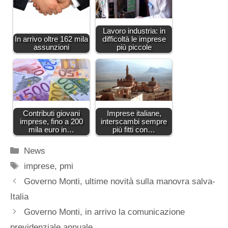
Lavoro industria: in
In arrivo oltre 162 mila
difficoltà le imprese
assunzioni
più piccole
Contributi giovani
Imprese italiane,
imprese, fino a 200
interscambi sempre
mila euro in…
più fitti con…
Categorie
News
Tag
imprese
,
pmi
Governo Monti, ultime novità sulla manovra salva-
Italia
Governo Monti, in arrivo la comunicazione
previdenziale annuale