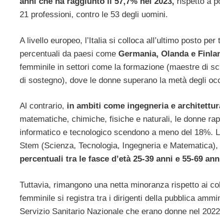
anni che ha raggiunto il 57,7% nel 2023,
rispetto a p
21 professioni, contro le 53 degli uomini.
A livello europeo, l’Italia si colloca all’ultimo posto 
percentuali da paesi come
Germania, Olanda e Finla
femminile in settori come la formazione (maestre di scu
di sostegno), dove le donne superano la metà degli occ
Al contrario,
in ambiti come ingegneria e architettur
matematiche, chimiche, fisiche e naturali, le donne rap
informatico e tecnologico scendono a meno del 18%. L
Stem (Scienza, Tecnologia, Ingegneria e Matematica),
percentuali tra le fasce d’età 25-39 anni e 55-69 ann
Tuttavia, rimangono una netta minoranza rispetto ai co
femminile si registra tra i dirigenti della pubblica ammi
Servizio Sanitario Nazionale che erano donne nel 2022 (