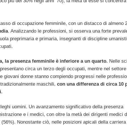
oco più del 30% negli anni ’70), la metà di esse si concentra 
per tasso di occupazione femminile, con un distacco di almeno 
ndia
. Analizzando le professioni, si osserva una forte preva
ola preprimaria e primaria, insegnanti di discipline umanist
upati.
a, la presenza femminile è inferiore a un quarto.
Nelle sc
presentano circa un terzo degli occupati, mentre nel settore
e giovani donne stanno compiendo progressi nelle professio
 tradizionalmente maschili,
con una differenza di circa 10 
i.
lleghi uomini. Un avanzamento significativo della presenza
nistrazione e i medici, con oltre la metà dei dirigenti medici d
56%). Nonostante ciò, nelle posizioni apicali della carriera