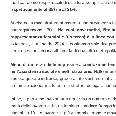
medica, come responsabili di struttura semplice e comp
rispettivamente al 38% e al 21%.
Anche nella magistratura si osserva una prevalenza femm
non raggiungono il 30%.
Nei ruoli governativi, l’Ital
rappresentanza femminile (un terzo) è in linea con 
aziendale, alla fine del 2024 si contavano solo due pr
senza nessuna donna alla guida di una città metropolit
Meno di un terzo delle imprese è a conduzione femmi
nell’assistenza sociale e nell’istruzione.
Nelle impres
società quotate in Borsa, grazie a interventi normativi, 
amministrazione, ma le amministratrici delegate non s
Infine, il part-time involontario riguarda un numero di d
metà delle lavoratrici ha un impiego standard (tempo i
uomini su 10. Le lavoratrici più vulnerabili sono le gio