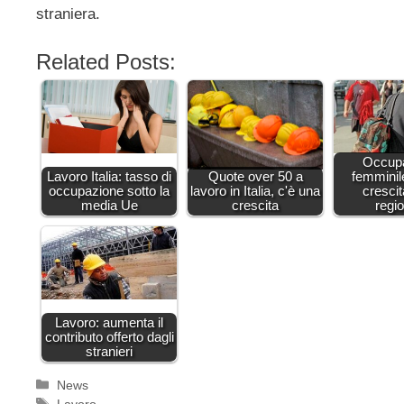
straniera.
Related Posts:
Occup
Lavoro Italia: tasso di
Quote over 50 a
femminil
occupazione sotto la
lavoro in Italia, c'è una
crescit
media Ue
crescita
regi
Lavoro: aumenta il
contributo offerto dagli
stranieri
Categorie
News
Tag
Lavoro