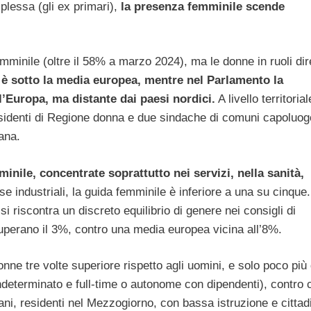
lessa (gli ex primari),
la presenza femminile scende
inile (oltre il 58% a marzo 2024), ma le donne in ruoli dire
ia è sotto la media europea, mentre nel Parlamento la
l’Europa, ma distante dai paesi nordici.
A livello territorial
esidenti di Regione donna e due sindache di comuni capoluog
ana.
nile, concentrate soprattutto nei servizi, nella sanità,
e industriali, la guida femminile è inferiore a una su cinque.
si riscontra un discreto equilibrio di genere nei consigli di
uperano il 3%, contro una media europea vicina all’8%.
onne tre volte superiore rispetto agli uomini, e solo poco più 
ndeterminato e full-time o autonome con dipendenti), contro 
vani, residenti nel Mezzogiorno, con bassa istruzione e citta