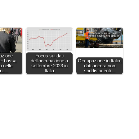
azione
Focus sui dati
e: bassa
dell'occupazione a
Occupazione in Italia,
a nelle
settembre 2023 in
dati ancora non
oni…
Italia
soddisfacenti…