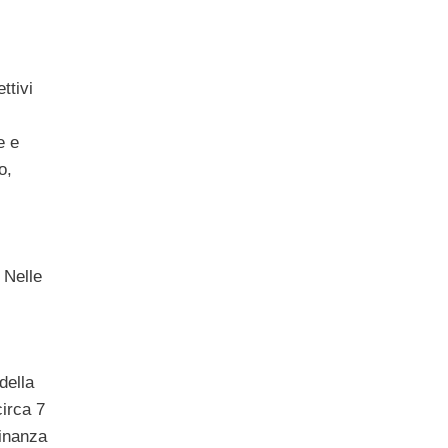
ttivi
e e
o,
 Nelle
della
circa 7
dinanza