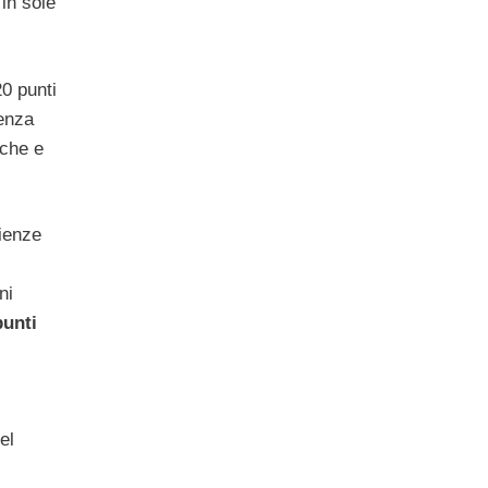
in sole
20 punti
lenza
iche e
ienze
ni
punti
el