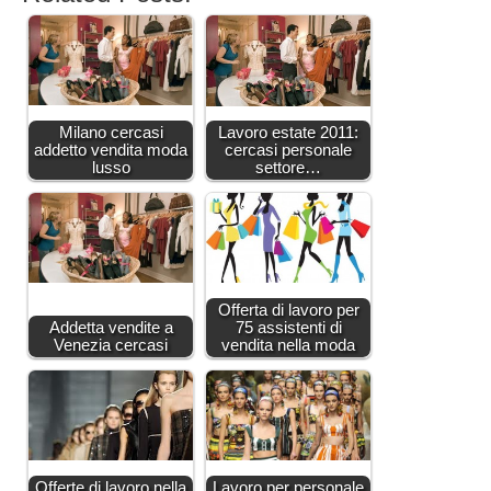
Milano cercasi
Lavoro estate 2011:
addetto vendita moda
cercasi personale
lusso
settore…
Offerta di lavoro per
Addetta vendite a
75 assistenti di
Venezia cercasi
vendita nella moda
Offerte di lavoro nella
Lavoro per personale