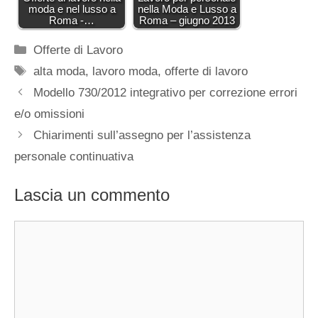
moda e nel lusso a
nella Moda e Lusso a
Roma -…
Roma – giugno 2013
Categorie
Offerte di Lavoro
Tag
alta moda
,
lavoro moda
,
offerte di lavoro
Modello 730/2012 integrativo per correzione errori
e/o omissioni
Chiarimenti sull’assegno per l’assistenza
personale continuativa
Lascia un commento
Commento