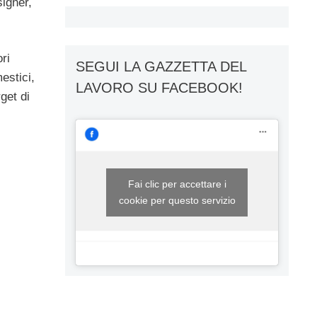
signer,
ri
SEGUI LA GAZZETTA DEL
estici,
LAVORO SU FACEBOOK!
get di
Fai clic per accettare i
cookie per questo servizio