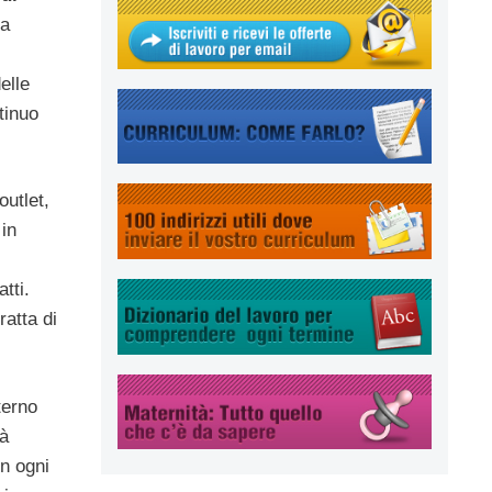
la
elle
tinuo
outlet,
in
tti.
atta di
terno
tà
in ogni