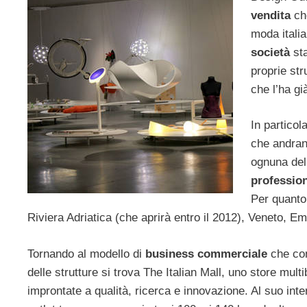
vendita
che
moda italia
società
sta
proprie str
che l’ha gi
In particol
che andran
ognuna del
profession
Per quanto 
Riviera Adriatica (che aprirà entro il 2012), Veneto, 
Tornando al modello di
business commerciale
che con
delle strutture si trova The Italian Mall, uno store multi
improntate a qualità, ricerca e innovazione. Al suo inte