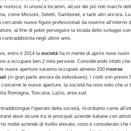
 riunisce, in ununica location, alcuni dei più noti marchi del
na, come Missoni, Seletti, Sambonet, e tanti altri ancora. La
 cercando nuove figure professionali da inserire all’interno d
utture, al fine di poter perseguire la strada dello sviluppo con
à contraddistinta negli ultimi anni.
are, entro il 2014 la
società
ha in mente di aprire nove nuovi 
no a occupare ben 2 mila persone. Considerando infatti che 
le nuove aperture saranno occupate almeno 200
risorse
ali
(in gran parte ancora da individuare), i conti son presto fa
concerne le nuove aperture, la società ha reso noto che si tr
Emilia Romagna, Toscana, Lazio, area sud.
traddistingue l’operato della società, ricordiamo come all’in
brand dove alcune tra le principali aziende italiane con attivi
rno molte aziende di livello elevato, visto e considerato che 