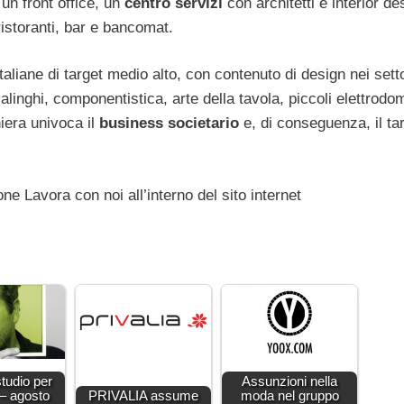
 un front office, un
centro servizi
con architetti e interior de
istoranti, bar e bancomat.
taliane di target medio alto, con contenuto di design nei setto
inghi, componentistica, arte della tavola, piccoli elettrodom
iera univoca il
business societario
e, di conseguenza, il tar
ne Lavora con noi all’interno del sito internet
studio per
Assunzioni nella
 – agosto
PRIVALIA assume
moda nel gruppo