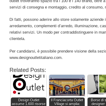
outlet troveranno spazio tra i 100 e i 140 brand, oltre a
servizi di consegna e montaggio, credito al consumo, r
Di fatti, possono aderire allo store solamente aziende i
arredamento, complementi d’arredo, illuminazione, casal
relativi servizi. Un modo per contraddistinguere in man
clientela.
Per candidarsi, è possibile prendere visione della sezio
www.designoutletitaliano.com.
Related Posts:
Design Outlet
Il Franciacorta Outlet
Borse di 
assume 1.600 risorse
Village si amplia:
designer