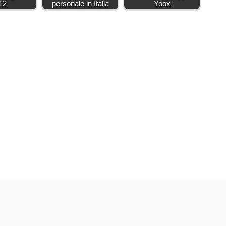
12
personale in Italia
Yoox