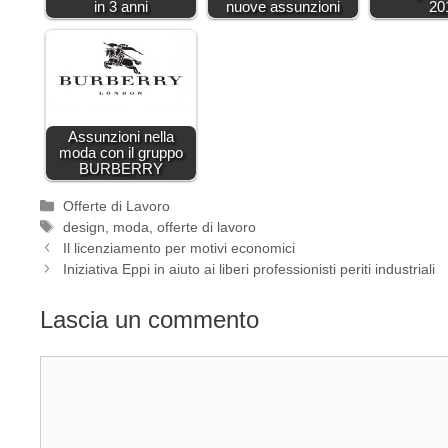
in 3 anni
nuove assunzioni
20
Assunzioni nella
moda con il gruppo
BURBERRY
Categorie
Offerte di Lavoro
Tag
design
,
moda
,
offerte di lavoro
Il licenziamento per motivi economici
Iniziativa Eppi in aiuto ai liberi professionisti periti industriali
Lascia un commento
Commento