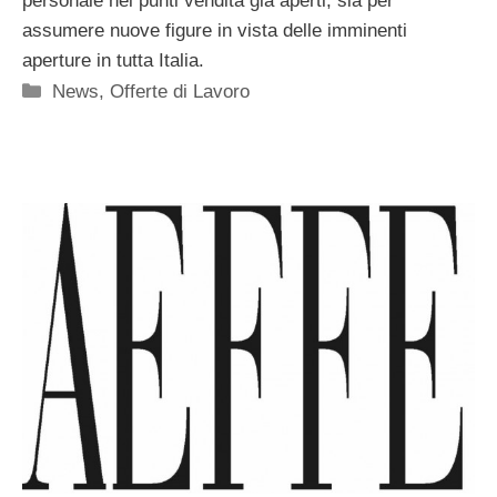
personale nei punti vendita già aperti, sia per
assumere nuove figure in vista delle imminenti
aperture in tutta Italia.
Categorie
News
,
Offerte di Lavoro