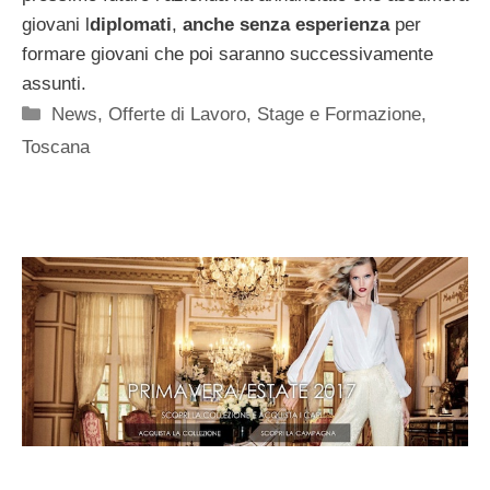
giovani l
diplomati
,
anche senza esperienza
per
formare giovani che poi saranno successivamente
assunti.
Categorie
News
,
Offerte di Lavoro
,
Stage e Formazione
,
Toscana