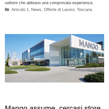
settore che abbiano una comprovata esperienza.
Categorie
Articolo 1
,
News
,
Offerte di Lavoro
,
Toscana
Mango assume, cercasi store