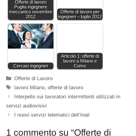
Offerte di lavoro
Puglia ingegnere
meccanico novembre
Offerte di lavoro per
2012
ingegneri – luglio 2012
Articolo 1: offerte di
lavoro a Milano e
Cercasi ingegneri
Como
Categorie
Offerte di Lavoro
Tag
lavoro Milano
,
offerte di lavoro
Interpello sui lavoratori intermittenti utilizzati in
servizi audiovisivi
I nuovi servizi telematici dell’Inail
1 commento su “Offerte di