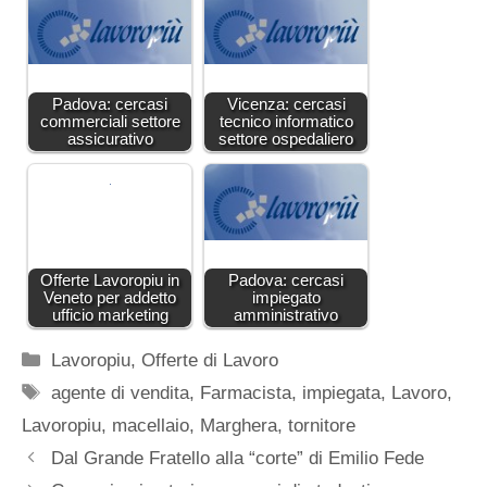
Padova: cercasi
Vicenza: cercasi
commerciali settore
tecnico informatico
assicurativo
settore ospedaliero
Offerte Lavoropiu in
Padova: cercasi
Veneto per addetto
impiegato
ufficio marketing
amministrativo
Categorie
Lavoropiu
,
Offerte di Lavoro
Tag
agente di vendita
,
Farmacista
,
impiegata
,
Lavoro
,
Lavoropiu
,
macellaio
,
Marghera
,
tornitore
Dal Grande Fratello alla “corte” di Emilio Fede