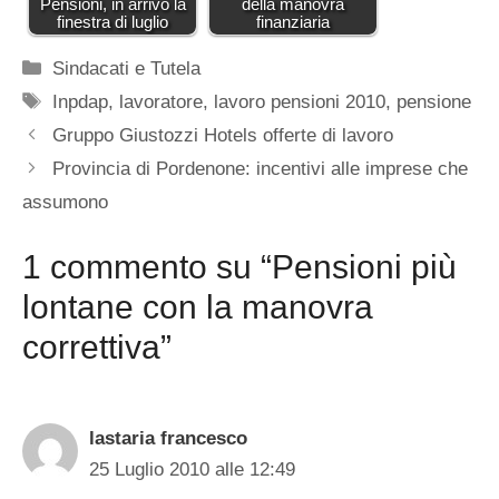
Pensioni, in arrivo la
della manovra
finestra di luglio
finanziaria
Categorie
Sindacati e Tutela
Tag
Inpdap
,
lavoratore
,
lavoro pensioni 2010
,
pensione
Gruppo Giustozzi Hotels offerte di lavoro
Provincia di Pordenone: incentivi alle imprese che
assumono
1 commento su “Pensioni più
lontane con la manovra
correttiva”
lastaria francesco
25 Luglio 2010 alle 12:49