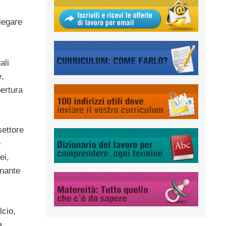
iegare
ali
e,
ertura
settore
e
ei,
gnante
lcio,
a,