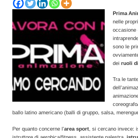
Prima Ani
nelle propr
occasione d
intraprend
sono le pri
ovviamente,
dei
ruoli d
Tra le tant
dell’animaz
animazione 
coreografo
ballo latino americano (balli di gruppo, salsa, merengu
Per quanto concerne l’
area sport
, si cercano invece: is
istruttore di aerobica/fitness, assistente palestra,
istr