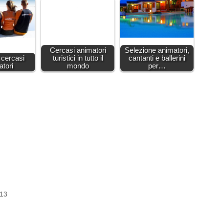
Cercasi animatori
Selezione animatori,
 cercasi
turistici in tutto il
cantanti e ballerini
atori
mondo
per…
013