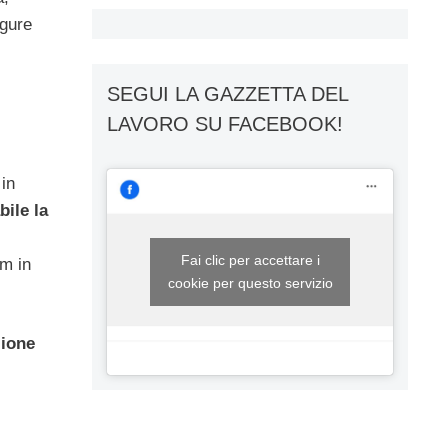
igure
SEGUI LA GAZZETTA DEL
LAVORO SU FACEBOOK!
 in
bile la
Fai clic per accettare i
um in
cookie per questo servizio
zione