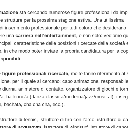
mazione
sta cercando numerose figure professionali da imp
ie strutture per la prossima stagione estiva. Una utilissima
i inserimento professionale per tutti coloro che desiderano
ere una
carriera nell’entertainment
, e non solo: vediamo qu
ncipali caratteristiche delle posizioni ricercate dalla società 
 in che modo poter inviare la propria candidatura per la cop
isponibili
.
e
figure professionali ricercate,
molte fanno riferimento al 
ione, per il quale si cercano: capo animazione, responsabil
diurna, animatore di contatto, organizzatore di giochi e torn
/a, ballerino/a (danza classica/moderna/jazz/musical), inse
e, bachata, cha cha cha, ecc.).
truttore di tennis, istruttore di tiro con l’arco, istruttore di ca
uttore di acquagym
, istruttore di windsurf, istruttore di cano