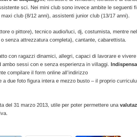
ssistente sci. Nei mini club sono invece ambite le seguenti f
i maxi club (8/12 anni), assistenti junior club (13/17 anni).
tore o pittore), tecnico audio/luci, dj, costumista, mentre nel
n o senza attrezzatura completa), cantante, cabarettista.
tto con ragazzi dinamici, allegri, capaci di lavorare e vivere
ad ambo sessi con e senza esperienza in villaggi.
Indispensa
nte compilare il form online all’indirizzo
e a due foto figura intera e mezzo busto – il proprio curricul
ata del 31 marzo 2013, utile per poter permettere una
valuta
iva.