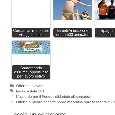
Cercasi animatori per
Eventi Animazione
Spagna:
villaggi turistici
cerca 500 animatori
anim
Samarcanda
assume, opportunità
per lavoro estivo
Categorie
Offerte di Lavoro
Tag
lavoro estate 2013
L’accordo per il Fondo solidarietà alimentaristi
Offerta di lavoro addetto bordo macchina Varese febbraio 2
Lascia un commento