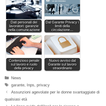
Dati personali dei
Dal Garante Privacy i
lavoratori: garanzie
limiti della
nella comunicazione
circolazione…
Contenzioso penale
Nuovo avviso dal
sul lavoro e ruolo
Garante sul lavoro
della privacy
straordinario
Categorie
News
Tag
garante
,
Inps
,
privacy
Assunzioni agevolate per le donne svantaggiate di
qualsiasi età