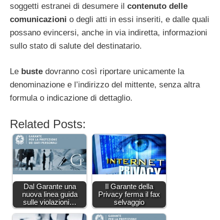
soggetti estranei di desumere il
contenuto delle
comunicazioni
o degli atti in essi inseriti, e dalle quali
possano evincersi, anche in via indiretta, informazioni
sullo stato di salute del destinatario.
Le
buste
dovranno così riportare unicamente la
denominazione e l’indirizzo del mittente, senza altra
formula o indicazione di dettaglio.
Related Posts:
Dal Garante una
Il Garante della
nuova linea guida
Privacy ferma il fax
sulle violazioni…
selvaggio