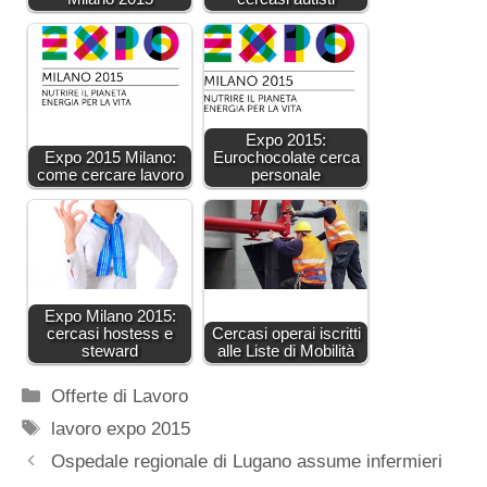
Expo 2015:
Expo 2015 Milano:
Eurochocolate cerca
come cercare lavoro
personale
Expo Milano 2015:
cercasi hostess e
Cercasi operai iscritti
steward
alle Liste di Mobilità
Categorie
Offerte di Lavoro
Tag
lavoro expo 2015
Ospedale regionale di Lugano assume infermieri