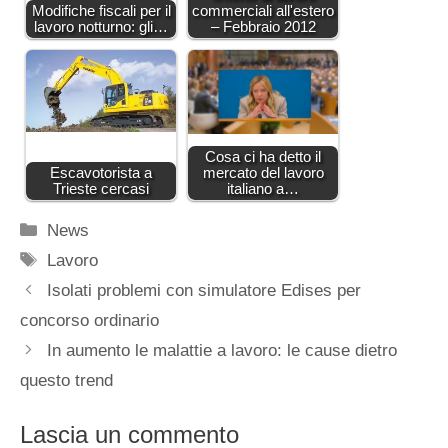
Modifiche fiscali per il
commerciali all'estero
lavoro notturno: gli…
– Febbraio 2012
Cosa ci ha detto il
Escavotorista a
mercato del lavoro
Trieste cercasi
italiano a…
Categorie
News
Tag
Lavoro
Isolati problemi con simulatore Edises per
concorso ordinario
In aumento le malattie a lavoro: le cause dietro
questo trend
Lascia un commento