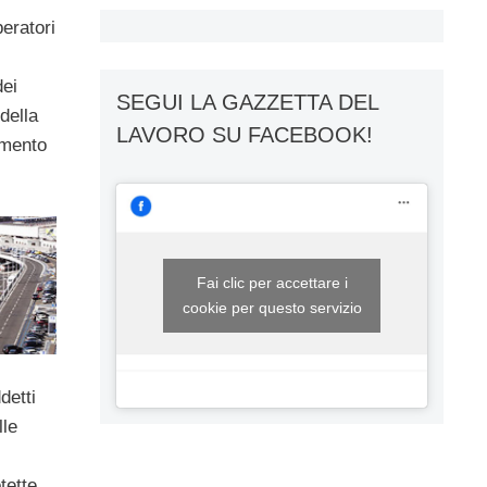
peratori
dei
SEGUI LA GAZZETTA DEL
della
LAVORO SU FACEBOOK!
imento
Fai clic per accettare i
cookie per questo servizio
detti
lle
tette,