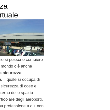
zza
rtuale
 che si possono compiere
el mondo c’è anche
la sicurezza
e
, il quale si occupa di
a sicurezza di cose e
nterno dello spazio
rticolare degli aeroporti.
una professione a cui non