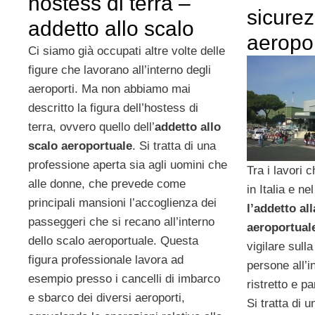
hostess di terra –
sicure
addetto allo scalo
aeropo
Ci siamo già occupati altre volte delle
figure che lavorano all’interno degli
aeroporti. Ma non abbiamo mai
descritto la figura dell’hostess di
terra, ovvero quello dell’
addetto allo
scalo aeroportuale
. Si tratta di una
professione aperta sia agli uomini che
Tra i lavori
alle donne, che prevede come
in Italia e n
principali mansioni l’accoglienza dei
l’addetto al
passeggeri che si recano all’interno
aeroportual
dello scalo aeroportuale. Questa
vigilare sull
figura professionale lavora ad
persone all’i
esempio presso i cancelli di imbarco
ristretto e pa
e sbarco dei diversi aeroporti,
Si tratta di 