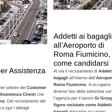
Addetti ai bagagli
all’Aeroporto di
Roma Fiumicino,
come candidarsi
per Assistenza
Al via il reclutamento di
Addetti
bagagli
all’interno dell’
Aeropor
Roma Fiumicino.
A occuparsi 
nel settore del
Customer
diverse fasi della selezione sar
 Assistenza Clienti
che
l’agenzia per il lavoro
Gi Grou
no
. Del reclutamento del
figure reclutate come
Addetti
ca (
qui
i dettagli
bagagli
dovranno occuparsi