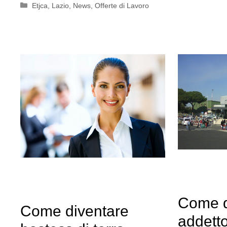
Categorie
Etjca
,
Lazio
,
News
,
Offerte di Lavoro
Come d
Come diventare
addetto