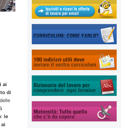
 ai
to
di
delle
à
p
:
le
 ai