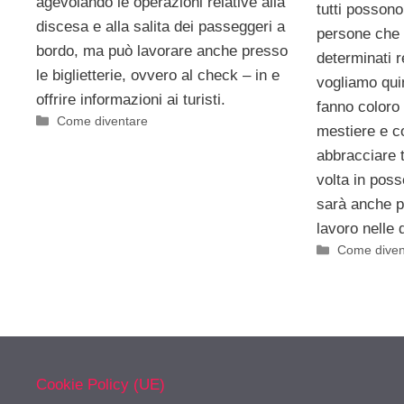
agevolando le operazioni relative alla
tutti posson
discesa e alla salita dei passeggeri a
persone che 
bordo, ma può lavorare anche presso
determinati r
le biglietterie, ovvero al check – in e
vogliamo qui
offrire informazioni ai turisti.
fanno coloro
Categorie
Come diventare
mestiere e c
abbracciare 
volta in poss
sarà anche po
lavoro nelle 
Categorie
Come diven
Cookie Policy (UE)