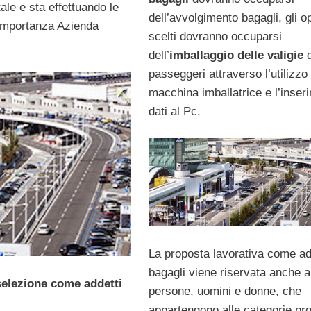
ale e sta effettuando le
dell’avvolgimento bagagli, gli o
n’importanza Azienda
scelti dovranno occuparsi
dell’
imballaggio delle valigie
passeggeri attraverso l’utilizzo 
macchina imballatrice e l’inser
dati al Pc.
La proposta lavorativa come ad
bagagli viene riservata anche a
 selezione come addetti
persone, uomini e donne, che
appartengono alle categorie pro