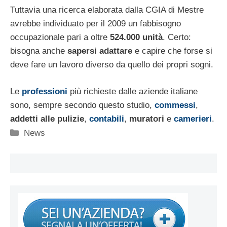
Tuttavia una ricerca elaborata dalla CGIA di Mestre
avrebbe individuato per il 2009 un fabbisogno
occupazionale pari a oltre
524.000 unità
. Certo:
bisogna anche
sapersi adattare
e capire che forse si
deve fare un lavoro diverso da quello dei propri sogni.
Le
professioni
più richieste dalle aziende italiane
sono, sempre secondo questo studio,
commessi
,
addetti alle pulizie
,
contabili
,
muratori
e
camerieri
.
Categorie
News