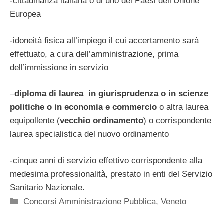
-cittadinanza italiana o di uno dei Paesi dell’Unione
Europea
-idoneità fisica all’impiego il cui accertamento sarà
effettuato, a cura dell’amministrazione, prima
dell’immissione in servizio
–
diploma di laurea in giurisprudenza o in scienze
politiche o in economia e commercio
o altra laurea
equipollente (
vecchio ordinamento
) o corrispondente
laurea specialistica del nuovo ordinamento
-cinque anni di servizio effettivo corrispondente alla
medesima professionalità, prestato in enti del Servizio
Sanitario Nazionale.
Categorie
Concorsi Amministrazione Pubblica
,
Veneto