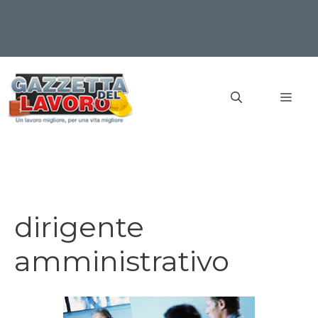
Vai
al
MEN
contenuto
dirigente
amministrativo