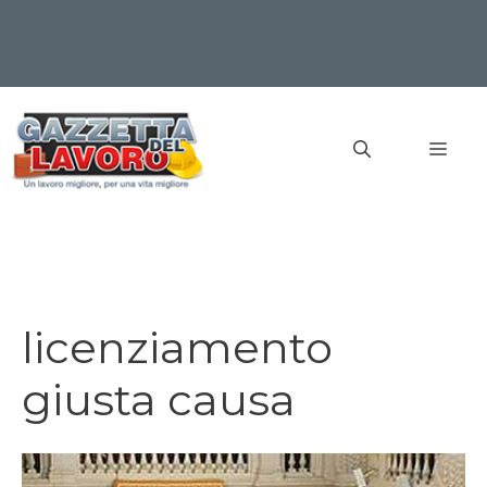
Vai
al
MEN
contenuto
licenziamento
giusta causa