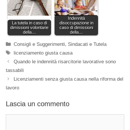
Indennità
La tutela in caso di
disoccupazione in
dimissioni volontarie
caso di dimissioni
della…
della…
Categorie
Consigli e Suggerimenti
,
Sindacati e Tutela
Tag
licenziamento giusta causa
Quando le indennità risarcitorie lavorative sono
tassabili
Licenziamenti senza giusta causa nella riforma del
lavoro
Lascia un commento
Commento