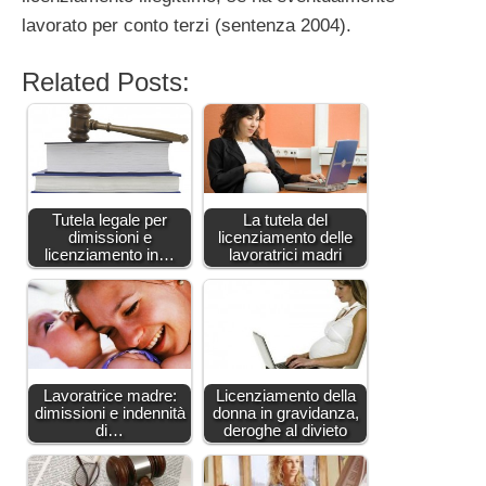
lavorato per conto terzi (sentenza 2004).
Related Posts:
Tutela legale per
La tutela del
dimissioni e
licenziamento delle
licenziamento in…
lavoratrici madri
Lavoratrice madre:
Licenziamento della
dimissioni e indennità
donna in gravidanza,
di…
deroghe al divieto