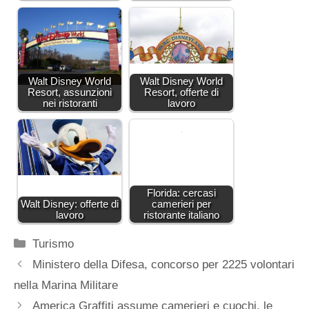
Walt Disney World
Walt Disney World
Resort, assunzioni
Resort, offerte di
nei ristoranti
lavoro
Florida: cercasi
Walt Disney: offerte di
camerieri per
lavoro
ristorante italiano
Categorie
Turismo
Ministero della Difesa, concorso per 2225 volontari
nella Marina Militare
America Graffiti assume camerieri e cuochi, le