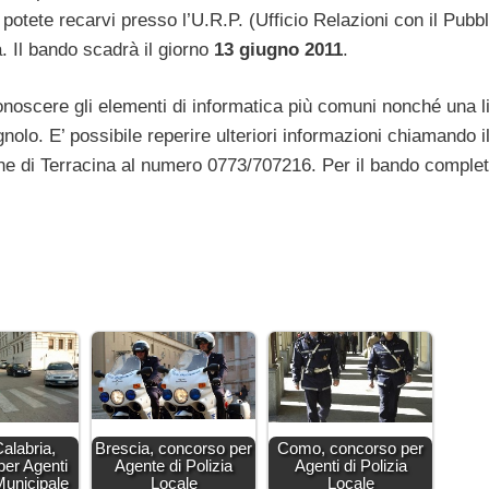
potete recarvi presso l’U.R.P. (Ufficio Relazioni con il Pubbl
. Il bando scadrà il giorno
13 giugno 2011
.
conoscere gli elementi di informatica più comuni nonché una 
nolo. E’ possibile reperire ulteriori informazioni chiamando i
e di Terracina al numero 0773/707216. Per il bando complet
alabria,
Brescia, concorso per
Como, concorso per
per Agenti
Agente di Polizia
Agenti di Polizia
 Municipale
Locale
Locale