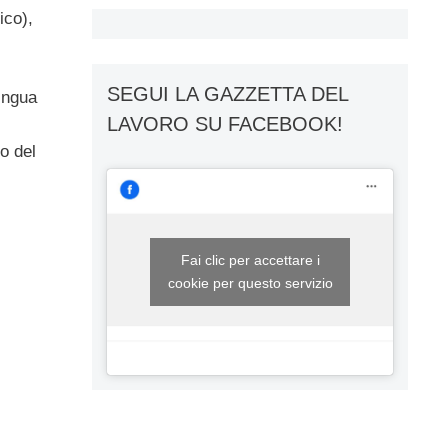
ico),
SEGUI LA GAZZETTA DEL
lingua
LAVORO SU FACEBOOK!
l
o del
Fai clic per accettare i
cookie per questo servizio