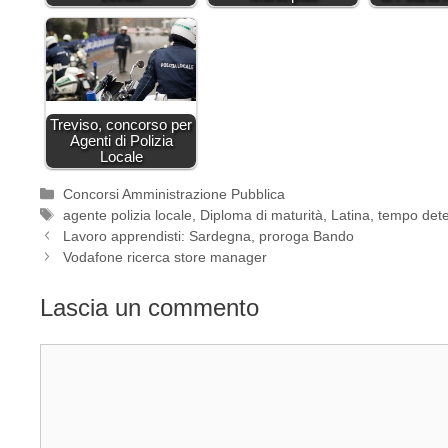
Treviso, concorso per
Agenti di Polizia
Locale
Categorie
Concorsi Amministrazione Pubblica
Tag
agente polizia locale
,
Diploma di maturità
,
Latina
,
tempo det
Lavoro apprendisti: Sardegna, proroga Bando
Vodafone ricerca store manager
Lascia un commento
Commento