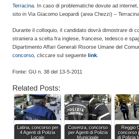
Terracina
. In caso di problematiche dovute ad internet, 
sito in Via Giacomo Leopardi (area Chezzi) – Terracina
Durante il colloquio, il candidato dovrà dimostrare di 
straniera a scelta fra inglese, francese, tedesco e spag
Dipartimento Affari Generali Risorse Umane del Comun
concorso
, cliccare sul seguente
link
.
Fonte: GU n. 38 del 13-5-2011
Related Posts:
Latina, concorso per
Cosenza, concorso
Reggio C
4 Agenti di Polizia
per Agenti di Polizia
concorso 
Locale
Municipale
di Polizia