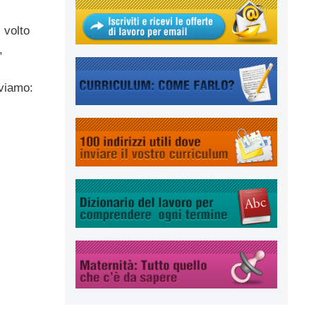
 volto
,
viamo: