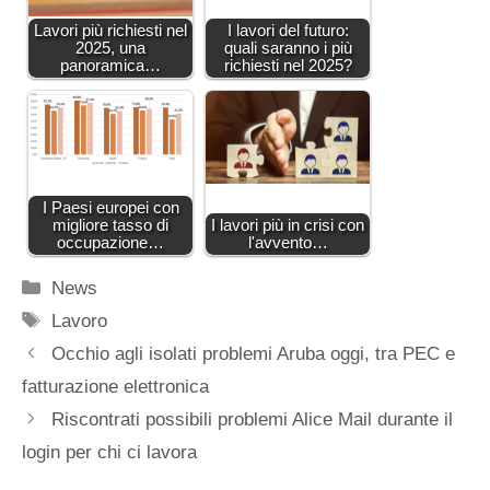
Lavori più richiesti nel
I lavori del futuro:
2025, una
quali saranno i più
panoramica…
richiesti nel 2025?
I Paesi europei con
migliore tasso di
I lavori più in crisi con
occupazione…
l'avvento…
Categorie
News
Tag
Lavoro
Occhio agli isolati problemi Aruba oggi, tra PEC e
fatturazione elettronica
Riscontrati possibili problemi Alice Mail durante il
login per chi ci lavora