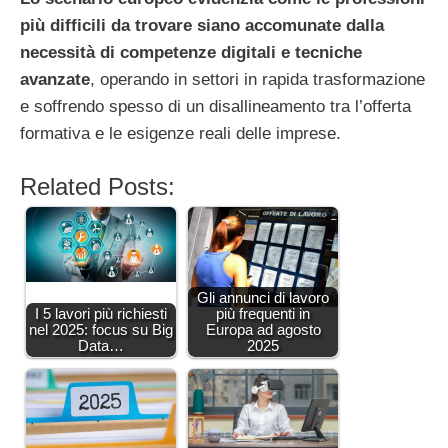
più difficili da trovare siano accomunate dalla
necessità di competenze digitali e tecniche
avanzate
, operando in settori in rapida trasformazione
e soffrendo spesso di un disallineamento tra l’offerta
formativa e le esigenze reali delle imprese.
Related Posts:
Gli annunci di lavoro
I 5 lavori più richiesti
più frequenti in
nel 2025: focus su Big
Europa ad agosto
Data…
2025