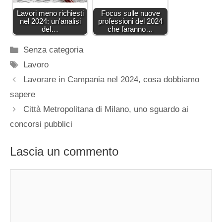
Lavori meno richiesti
Focus sulle nuove
nel 2024: un'analisi
professioni del 2024
del…
che faranno…
Categorie
Senza categoria
Tag
Lavoro
Lavorare in Campania nel 2024, cosa dobbiamo
sapere
Città Metropolitana di Milano, uno sguardo ai
concorsi pubblici
Lascia un commento
Commento