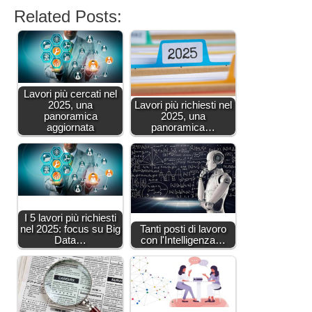
Related Posts:
Lavori più cercati nel
2025, una
Lavori più richiesti nel
panoramica
2025, una
aggiornata
panoramica…
I 5 lavori più richiesti
nel 2025: focus su Big
Tanti posti di lavoro
Data…
con l'Intelligenza…