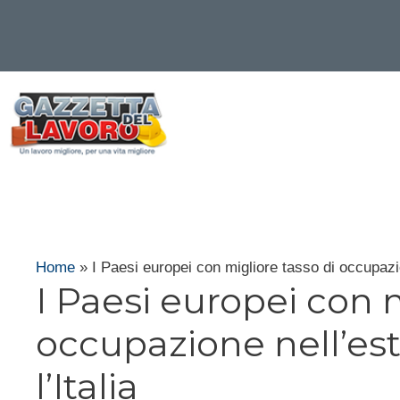
Vai
al
contenuto
Home
»
I Paesi europei con migliore tasso di occupazio
I Paesi europei con m
occupazione nell’es
l’Italia