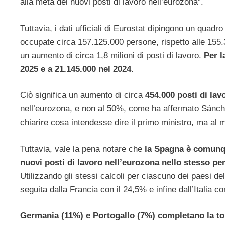
alla metà dei nuovi posti di lavoro nell’eurozona”.
Tuttavia, i dati ufficiali di Eurostat dipingono un quad
occupate circa 157.125.000 persone, rispetto alle 155
un aumento di circa 1,8 milioni di posti di lavoro.
Per l
2025 e a 21.145.000 nel 2024.
Ciò significa un aumento di circa
454.000 posti di lav
nell’eurozona, e non al 50%, come ha affermato Sánchez
chiarire cosa intendesse dire il primo ministro, ma al
Tuttavia, vale la pena notare che
la Spagna è comunqu
nuovi posti di lavoro nell’eurozona nello stesso pe
Utilizzando gli stessi calcoli per ciascuno dei paesi de
seguita dalla Francia con il 24,5% e infine dall’Italia co
Germania (11%) e Portogallo (7%) completano la top