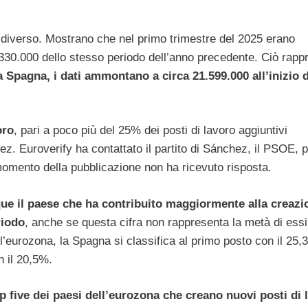
ro diverso. Mostrano che nel primo trimestre del 2025 erano
.330.000 dello stesso periodo dell’anno precedente. Ciò rapp
a Spagna, i dati ammontano a circa 21.599.000 all’inizio 
oro
, pari a poco più del 25% dei posti di lavoro aggiuntivi
. Euroverify ha contattato il partito di Sánchez, il PSOE, p
 momento della pubblicazione non ha ricevuto risposta.
e il paese che ha contribuito maggiormente alla creazi
riodo
, anche se questa cifra non rappresenta la metà di essi
ll’eurozona, la Spagna si classifica al primo posto con il 25,
n il 20,5%.
 five dei paesi dell’eurozona che creano nuovi posti di 