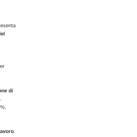
resenta
del
er
one di
.
3%,
lavoro
.