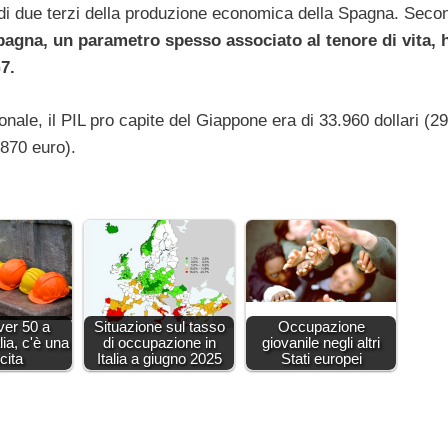
ù di due terzi della produzione economica della Spagna. Seco
Spagna, un parametro spesso associato al tenore di vita, 
7.
nale, il PIL pro capite del Giappone era di 33.960 dollari (2
.870 euro).
ver 50 a
Situazione sul tasso
Occupazione
lia, c'è una
di occupazione in
giovanile negli altri
cita
Italia a giugno 2025
Stati europei