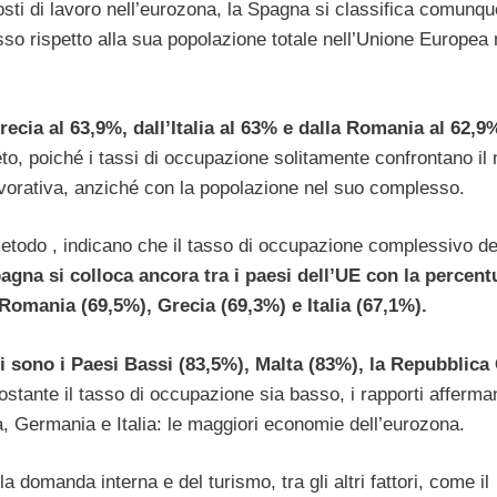
posti di lavoro nell’eurozona, la Spagna si classifica comunqu
so rispetto alla sua popolazione totale nell’Unione Europea 
recia al 63,9%, dall’Italia al 63% e dalla Romania al 62,9
to, poiché i tassi di occupazione solitamente confrontano il
avorativa, anziché con la popolazione nel suo complesso.
o metodo , indicano che il tasso di occupazione complessivo de
pagna si colloca ancora tra i paesi dell’UE con la percent
 Romania (69,5%), Grecia (69,3%) e Italia (67,1%).
ti sono i Paesi Bassi (83,5%), Malta (83%), la Repubblica
stante il tasso di occupazione sia basso, i rapporti afferm
ia, Germania e Italia: le maggiori economie dell’eurozona.
a domanda interna e del turismo, tra gli altri fattori, come il