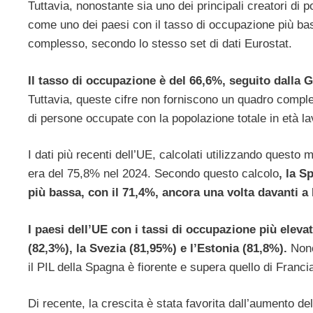
Tuttavia, nonostante sia uno dei principali creatori di 
come uno dei paesi con il tasso di occupazione più bas
complesso, secondo lo stesso set di dati Eurostat.
Il tasso di occupazione è del 66,6%, seguito dalla G
Tuttavia, queste cifre non forniscono un quadro comple
di persone occupate con la popolazione totale in età l
I dati più recenti dell’UE, calcolati utilizzando quest
era del 75,8% nel 2024. Secondo questo calcolo
, la S
più bassa, con il 71,4%, ancora una volta davanti a
I paesi dell’UE con i tassi di occupazione più eleva
(82,3%), la Svezia (81,95%) e l’Estonia (81,8%).
Nono
il PIL della Spagna è fiorente e supera quello di Franc
Di recente, la crescita è stata favorita dall’aumento dell