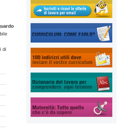
guardo
bile
 di