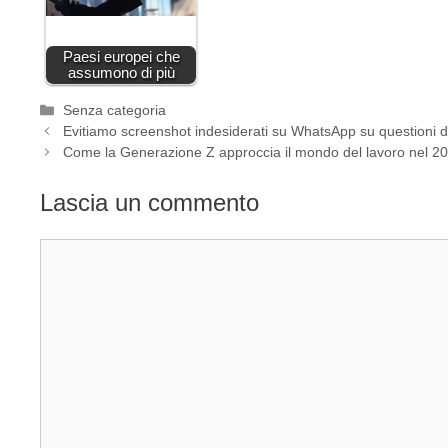
Paesi europei che
assumono di più
Categorie
Senza categoria
Evitiamo screenshot indesiderati su WhatsApp su questioni d
Come la Generazione Z approccia il mondo del lavoro nel 2
Lascia un commento
Commento