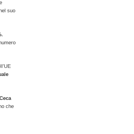
e
nel suo
%.
 numero
ll’UE
uale
 Ceca
ano che