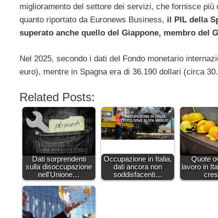
miglioramento del settore dei servizi, che fornisce pi
quanto riportato da Euronews Business,
il PIL della 
superato anche quello del Giappone, membro del G
Nel 2025, secondo i dati del Fondo monetario internazio
euro), mentre in Spagna era di 36.190 dollari (circa 30
Related Posts:
Dati sorprendenti
Occupazione in Italia,
Quote o
sulla disoccupazione
dati ancora non
lavoro in Ita
nell'Unione…
soddisfacenti…
cres