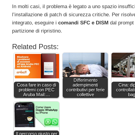
In molti casi, il problema è legato a uno spazio insuffi
l’installazione di patch di sicurezza critiche. Per risol
integrato, eseguire i
comandi SFC e DISM
dal prompt 
partizione di ripristino.
Related Posts:
Differimento
Cosa fare in caso di
adempimenti
Cina: di
problemi con PEC
contributivi per ferie
controllat
Aruba Mail:…
collettive
ba
Il percorso giusto per