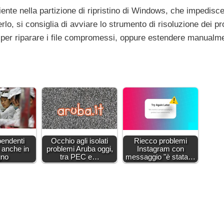
ciente nella partizione di ripristino di Windows, che impedisc
verlo, si consiglia di avviare lo strumento di risoluzione dei p
per riparare i file compromessi, oppure estendere manualme
pendenti
Occhio agli isolati
Riecco problemi
i anche in
problemi Aruba oggi,
Instagram con
gno
tra PEC e…
messaggio "è stata…