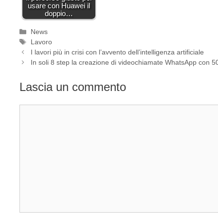
usare con Huawei il
doppio…
Categorie
News
Tag
Lavoro
I lavori più in crisi con l’avvento dell’intelligenza artificiale
In soli 8 step la creazione di videochiamate WhatsApp con 50
Lascia un commento
Commento