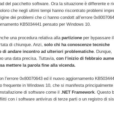
d del pacchetto software. Ora la situazione è differente e r
coloro che negli ultimi tempi hanno riscontrato problemi impre
origine dei problemi che ci hanno condott all’errore 0x8007064
ggiornamento KB5034441 pensato per Windows 10.
anche una procedura relativa alla
partizione
per bypassare il
ortata di chiunque. Anzi,
solo chi ha conoscenze tecniche
o di andare incontro ad ulteriori problematiche
. Dunque,
mo una data precisa. Tuttavia,
con l’inizio di febbraio aum
sa mettere la parola fine alla vicenda.
con l’errore 0x80070643 ed il nuovo aggiornamento KB503444
o frequente in Windows 10, che si manifesta principalmente
nstallazione di software come il
.NET Framework
. Questo 
itti con i software antivirus di terze parti o un registro di s