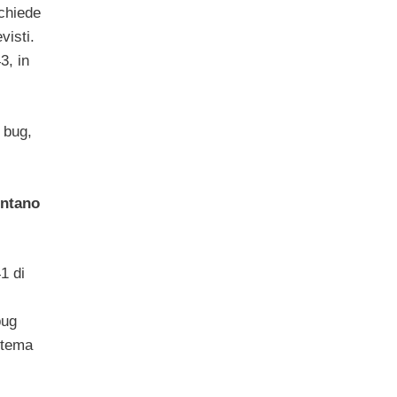
ichiede
visti.
3, in
 bug,
entano
1 di
bug
istema