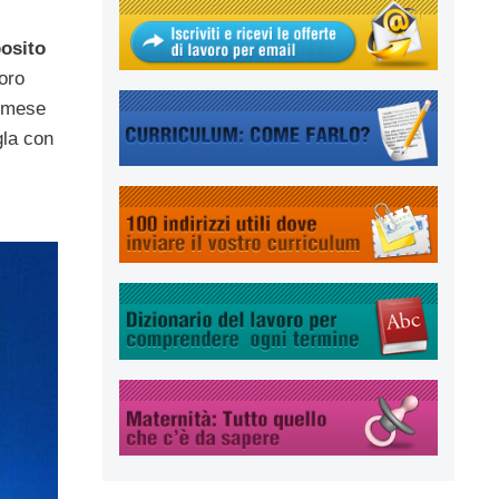
posito
oro
n mese
gla con