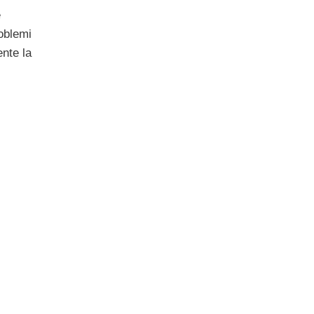
e
roblemi
nte la