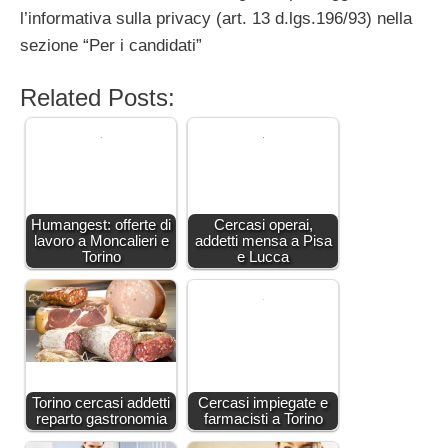
l’informativa sulla privacy (art. 13 d.lgs.196/93) nella
sezione “Per i candidati”
Related Posts:
Humangest: offerte di
Cercasi operai,
lavoro a Moncalieri e
addetti mensa a Pisa
Torino
e Lucca
Torino cercasi addetti
Cercasi impiegate e
reparto gastronomia
farmacisti a Torino