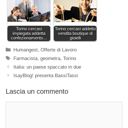
Torino cercasi
Torino cercasi addetto
impiegata addetta
vendita boutique di
confezionamento…
gioielli
Categorie
Humangest
,
Offerte di Lavoro
Tag
Farmacista
,
geometra
,
Torino
Italia: un paese spaccato in due
IsayBlog! presenta BassiTassi
Lascia un commento
Commento